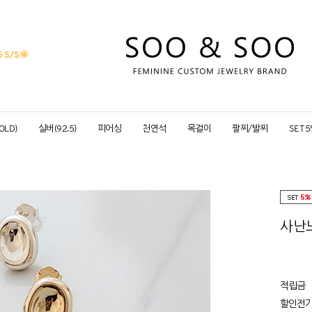
 S/S
🌞
OLD)
실버(92.5)
피어싱
천연석
목걸이
팔찌/발찌
SET 
사난느
적립금
할인전