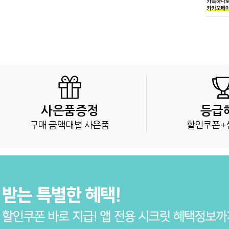
사은품증정
등급
구매 금액대별 사은품
할인쿠폰+