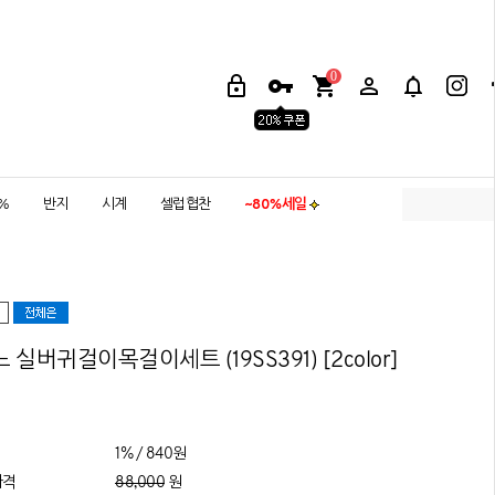
0
5%
반지
시계
셀럽협찬
~80%세일
 실버귀걸이목걸이세트 (19SS391) [2color]
1% / 840원
가격
88,000
원