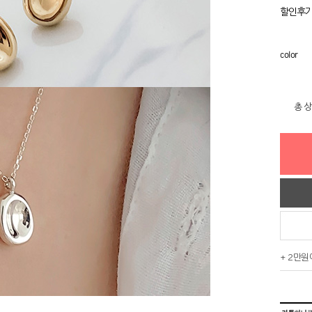
할인후
color
총 
+ 2만