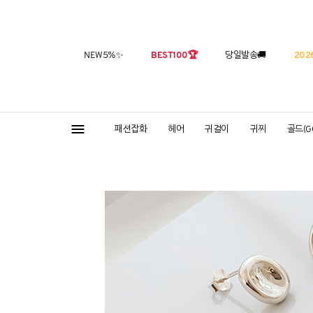
NEW5%
✨
BEST100
🏆
당일발송
🚚
2026
패션잡화
헤어
귀걸이
귀찌
골드(G