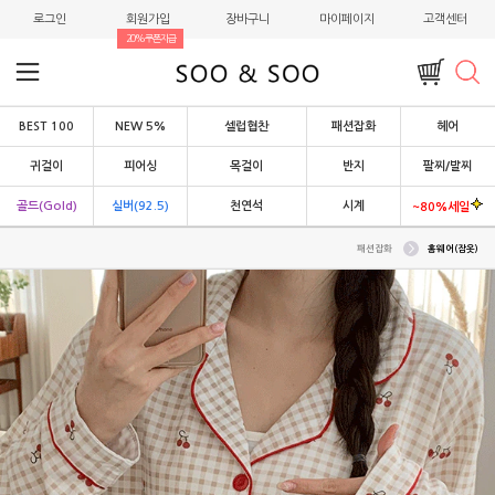
로그인
회원가입
장바구니
마이페이지
고객센터
20%쿠폰지급
BEST 100
NEW 5%
셀럽협찬
패션잡화
헤어
귀걸이
피어싱
목걸이
반지
팔찌/발찌
골드(Gold)
실버(92.5)
천연석
시계
~80%세일
패션잡화
홈웨어(잠옷)