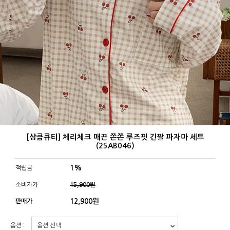
[상큼큐티] 체리체크 매끈 쫀쫀 루즈핏 긴팔 파자마 세트
(25AB046)
1%
적립금
소비자가
15,900원
12,900
원
판매가
옵션 :