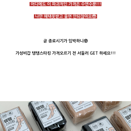
어디에도 이 파괴적인 가격은 수앤수뿐!!!
나만 혜택못받고 울면 안되잖아요🥹
곧 종료시기가 임박하니😲
가성비갑 탱탱스타킹 가격오르기 전 서둘러 GET 하세요!!!