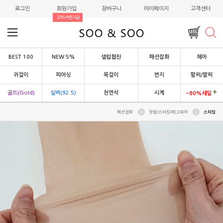
로그인
회원가입
장바구니
마이페이지
고객센터
20%쿠폰지급
BEST 100
NEW 5%
셀럽협찬
패션잡화
헤어
귀걸이
피어싱
목걸이
반지
팔찌/발찌
골드(Gold)
실버(92.5)
천연석
시계
~80%세일
패션잡화
양말/스타킹/레그워머
스타킹