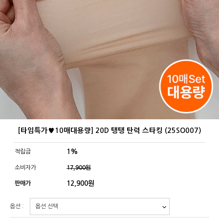
[타임특가♥10매대용량] 20D 탱탱 탄력 스타킹 (25SO007)
1%
적립금
소비자가
17,900원
12,900
원
판매가
옵션 :