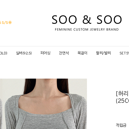
 S/S
🌞
OLD)
실버(92.5)
피어싱
천연석
목걸이
팔찌/발찌
SET 
[허리
(25C
적립금