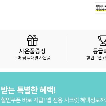
사은품증정
등급
구매 금액대별 사은품
할인쿠폰+