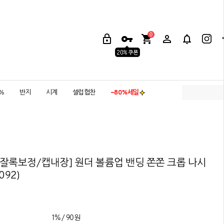
0
5%
반지
시계
셀럽협찬
~80%세일
잘록보정/캡내장] 원더 볼륨업 밴딩 쫀쫀 크롭 나시
092)
1% / 90원