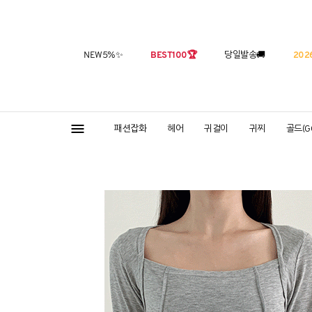
NEW5%
✨
BEST100
🏆
당일발송
🚚
2026
패션잡화
헤어
귀걸이
귀찌
골드(G