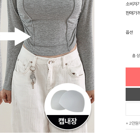
소비자
판매가
옵션
총 
+ 2만