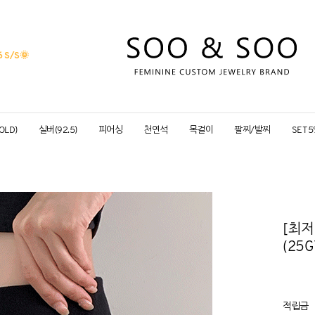
 S/S
🌞
OLD)
실버(92.5)
피어싱
천연석
목걸이
팔찌/발찌
SET 
[최저
(25G
적립금