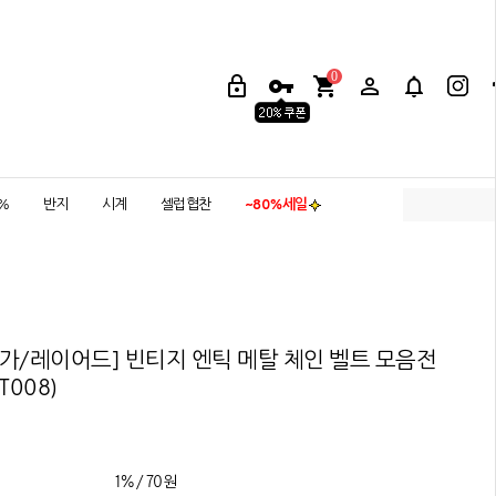
0
5%
반지
시계
셀럽협찬
~80%세일
가/레이어드] 빈티지 엔틱 메탈 체인 벨트 모음전
T008)
1% / 70원