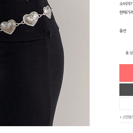
소비자
판매가
옵션
총 
+ 2만