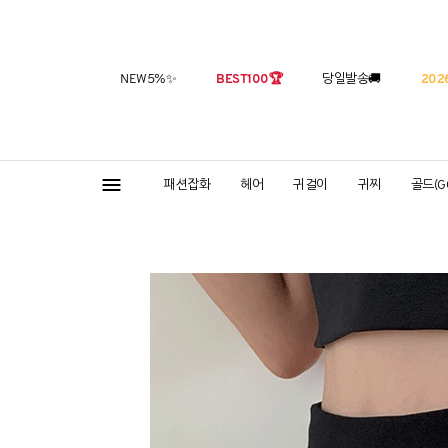
NEW5%
✨
BEST100
🏆
당일발송
🚚
2026
패션잡화
헤어
귀걸이
귀찌
골드(G