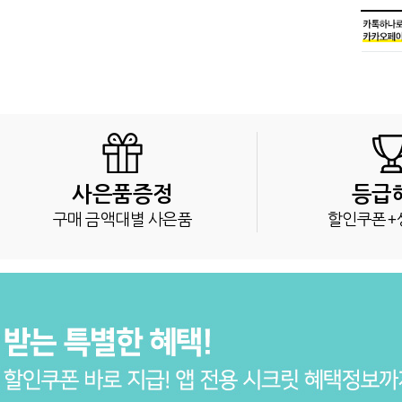
사은품증정
등급
구매 금액대별 사은품
할인쿠폰+