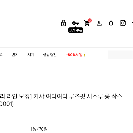
0
5%
반지
시계
셀럽협찬
~80%세일
리 라인 보정] 키샤 여리여리 루즈핏 시스루 롱 삭스
O001)
1% / 70원