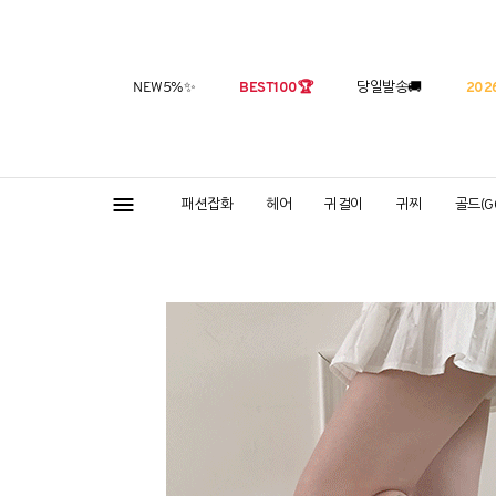
NEW5%
✨
BEST100
🏆
당일발송
🚚
2026
패션잡화
헤어
귀걸이
귀찌
골드(G