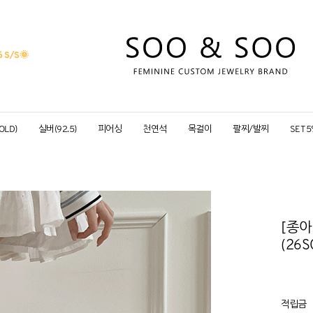
 S/S
🌞
OLD)
실버(92.5)
피어싱
천연석
목걸이
팔찌/발찌
SET 
[종아
(26S
적립금