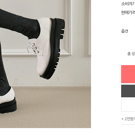
소비자
판매가
옵션
총 
+ 2만