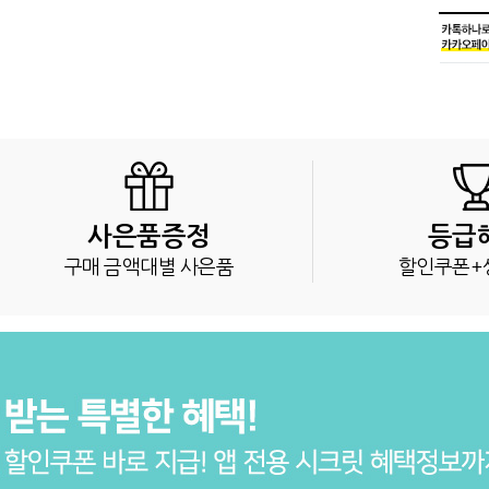
사은품증정
등급
구매 금액대별 사은품
할인쿠폰+