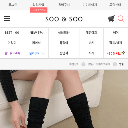
로그인
회원가입
장바구니
마이페이지
고객센터
20%쿠폰지급
BEST 100
NEW 5%
셀럽협찬
패션잡화
헤어
귀걸이
피어싱
목걸이
반지
팔찌/발찌
골드(Gold)
실버(92.5)
천연석
시계
~80%세일
패션잡화
양말/스타킹/레그워머
양말