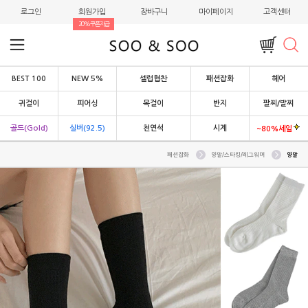
로그인
회원가입
장바구니
마이페이지
고객센터
20%쿠폰지급
BEST 100
NEW 5%
셀럽협찬
패션잡화
헤어
귀걸이
피어싱
목걸이
반지
팔찌/발찌
골드(Gold)
실버(92.5)
천연석
시계
~80%세일
패션잡화
양말/스타킹/레그워머
양말