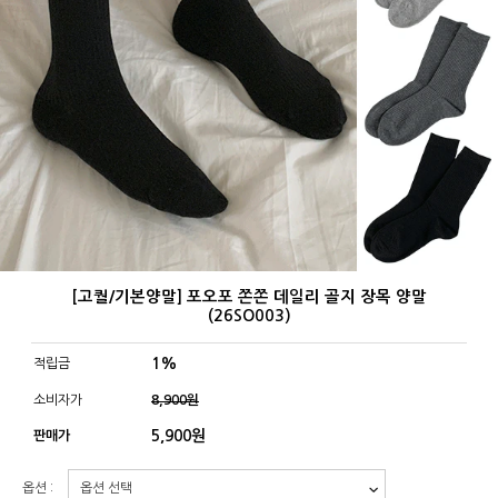
[고퀄/기본양말] 포오포 쫀쫀 데일리 골지 장목 양말
(26SO003)
1%
적립금
소비자가
8,900원
5,900
원
판매가
옵션 :