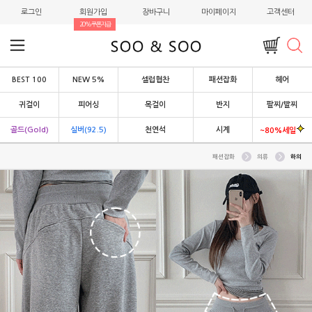
로그인
회원가입
장바구니
마이페이지
고객센터
20%쿠폰지급
BEST 100
NEW 5%
셀럽협찬
패션잡화
헤어
귀걸이
피어싱
목걸이
반지
팔찌/발찌
골드(Gold)
실버(92.5)
천연석
시계
~80%세일
패션잡화
의류
하의