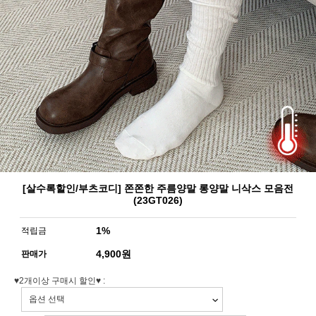
[살수록할인/부츠코디] 쫀쫀한 주름양말 롱양말 니삭스 모음전
(23GT026)
1%
적립금
4,900
원
판매가
♥2개이상 구매시 할인♥ :