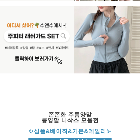
쫀쫀한 주름양말
롱양말 니삭스 모음전
✨
심플&베이직&기본&데일리
✨