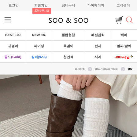
로그인
회원가입
장바구니
마이페이지
고객센터
20%쿠폰지급
BEST 100
NEW 5%
셀럽협찬
패션잡화
헤어
귀걸이
피어싱
목걸이
반지
팔찌/발찌
골드(Gold)
실버(92.5)
천연석
시계
~80%세일
패션잡화
양말/스타킹/레그워머
양말