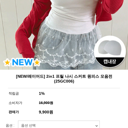
[NEW/레이어드] 2in1 프릴 나시 스커트 원피스 모음전
(25GC006)
1%
적립금
소비자가
16,900원
9,900
원
판매가
옵션 :