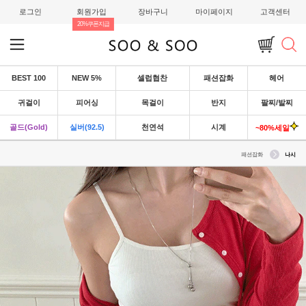
로그인
회원가입
장바구니
마이페이지
고객센터
20%쿠폰지급
BEST 100
NEW 5%
셀럽협찬
패션잡화
헤어
귀걸이
피어싱
목걸이
반지
팔찌/발찌
골드(Gold)
실버(92.5)
천연석
시계
~80%세일
패션잡화
나시