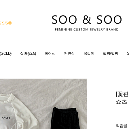
6 S/S
🌞
GOLD)
실버(92.5)
피어싱
천연석
목걸이
팔찌/발찌
[꽃
쇼츠 
적립금