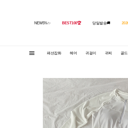
NEW5%
✨
BEST100
🏆
당일발송
🚚
202
패션잡화
헤어
귀걸이
귀찌
골드(