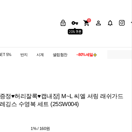
0
SET 5%
반지
시계
셀럽협찬
~80%세일
핀증정♥허리잘록♥캡내장] M~L 씨엘 셔링 래쉬가드
레깅스 수영복 세트 (25SW004)
1% / 160원