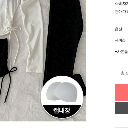
소비자
판매가
옵션
사이즈
♥사은품
총 