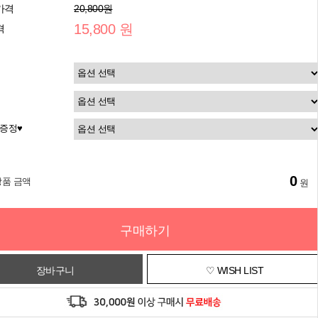
가격
20,800원
15,800 원
격
증정♥
0
상품 금액
원
구매하기
장바구니
♡ WISH LIST