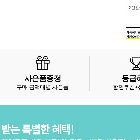
+ 2만
사은품증정
등급
구매 금액대별 사은품
할인쿠폰+