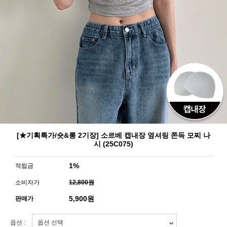
[★기획특가/숏&롱 2기장] 소르베 캡내장 옆셔링 쫀득 모찌 나
시 (25C075)
1%
적립금
소비자가
12,800원
5,900
원
판매가
옵션 :