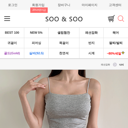
로그인
회원가입
장바구니
마이페이지
고객센터
20%쿠폰지급
BEST 100
NEW 5%
셀럽협찬
패션잡화
헤어
귀걸이
피어싱
목걸이
반지
팔찌/발찌
골드(Gold)
실버(92.5)
천연석
시계
~80%세일
패션잡화
나시