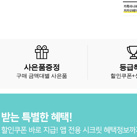
사은품증정
등급
구매 금액대별 사은품
할인쿠폰+