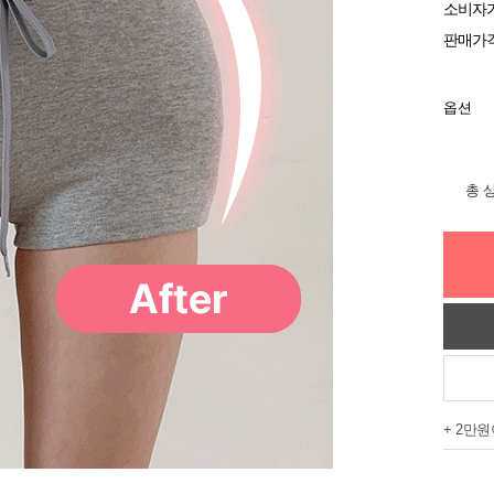
소비자
판매가
옵션
총 
+ 2만