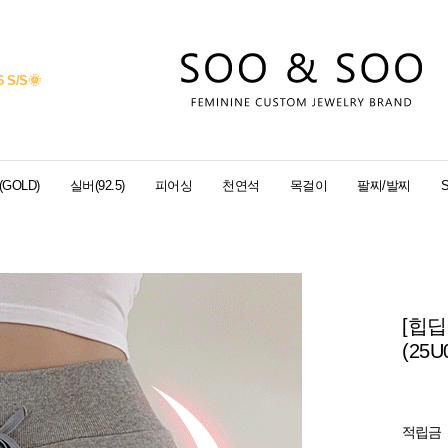
6 S/S
🌞
GOLD)
실버(92.5)
피어싱
천연석
목걸이
팔찌/발찌
[힙딥
(25U
적립금