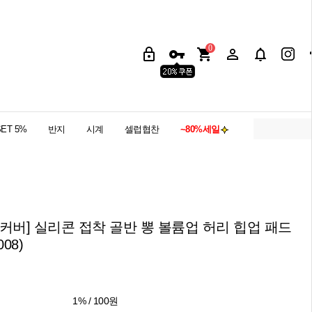
0
SET 5%
반지
시계
셀럽협찬
~80%세일
커버] 실리콘 접착 골반 뽕 볼륨업 허리 힙업 패드
008)
1% / 100원