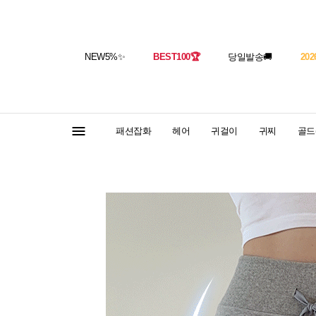
NEW5%
✨
BEST100
🏆
당일발송
🚚
202
패션잡화
헤어
귀걸이
귀찌
골드(