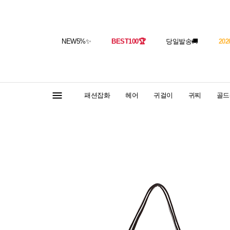
NEW5%
✨
BEST100
🏆
당일발송
🚚
202
패션잡화
헤어
귀걸이
귀찌
골드(