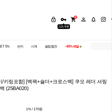
0
SET 5%
반지
시계
셀럽협찬
~80%세일
이/키링포함] [백팩+숄더+크로스백] 쿠모 레더 셔링
 (25BA020)
1% / 170원