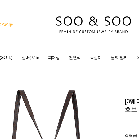
6 S/S
🌞
GOLD)
실버(92.5)
피어싱
천연석
목걸이
팔찌/발찌
[3웨
호보 백
적립금