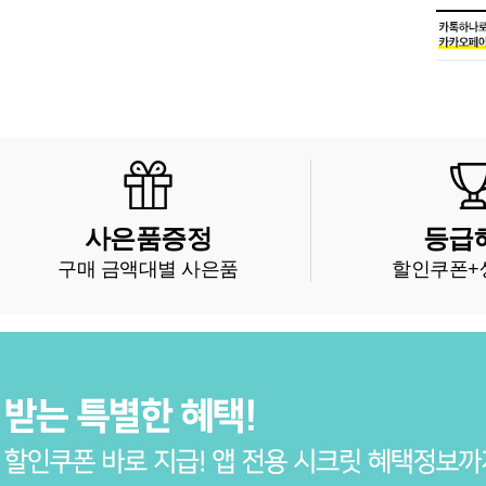
사은품증정
등급
구매 금액대별 사은품
할인쿠폰+