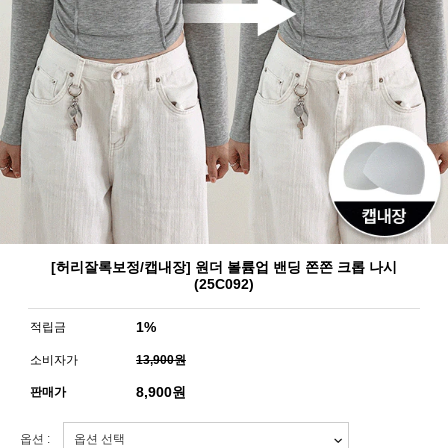
[허리잘록보정/캡내장] 원더 볼륨업 밴딩 쫀쫀 크롭 나시
(25C092)
1%
적립금
소비자가
13,900원
8,900
원
판매가
옵션 :