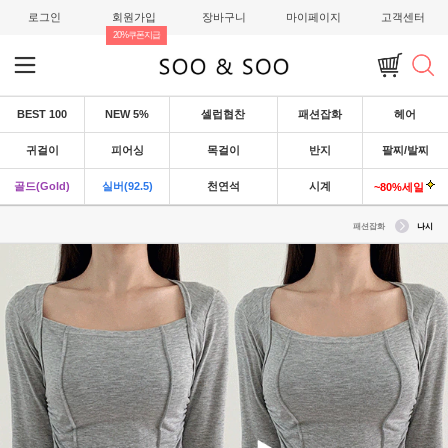
로그인
회원가입
장바구니
마이페이지
고객센터
20%쿠폰지급
BEST 100
NEW 5%
셀럽협찬
패션잡화
헤어
귀걸이
피어싱
목걸이
반지
팔찌/발찌
골드(Gold)
실버(92.5)
천연석
시계
~80%세일
패션잡화
나시