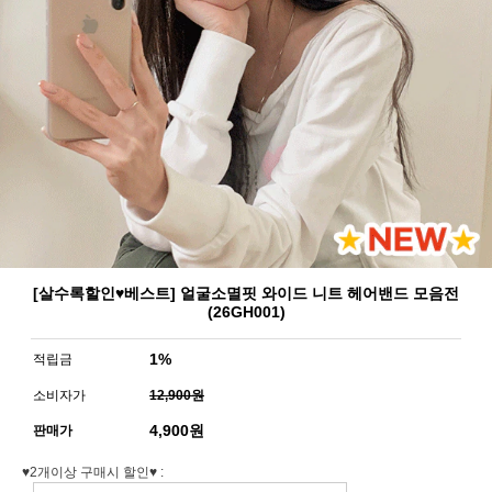
[살수록할인♥베스트] 얼굴소멸핏 와이드 니트 헤어밴드 모음전
(26GH001)
1%
적립금
소비자가
12,900원
4,900
원
판매가
♥2개이상 구매시 할인♥ :