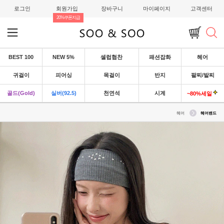
로그인
회원가입
장바구니
마이페이지
고객센터
20%쿠폰지급
BEST 100
NEW 5%
셀럽협찬
패션잡화
헤어
귀걸이
피어싱
목걸이
반지
팔찌/발찌
골드(Gold)
실버(92.5)
천연석
시계
~80%세일
헤어
헤어밴드