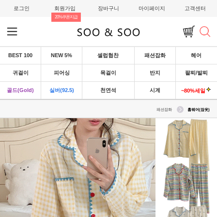
로그인
회원가입
장바구니
마이페이지
고객센터
20%쿠폰지급
BEST 100
NEW 5%
셀럽협찬
패션잡화
헤어
귀걸이
피어싱
목걸이
반지
팔찌/발찌
골드(Gold)
실버(92.5)
천연석
시계
~80%세일
패션잡화
홈웨어(잠옷)