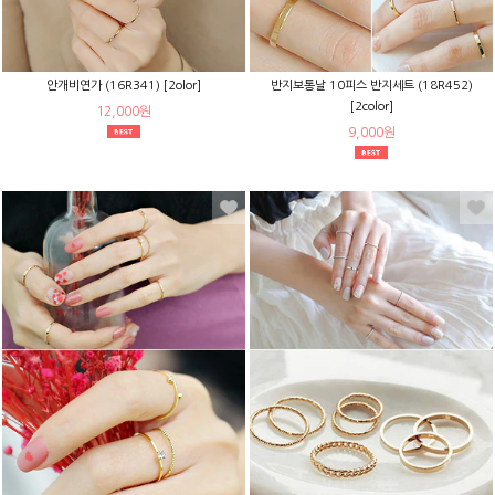
안개비연가 (16R341) [2olor]
반지보통날 10피스 반지세트 (18R452)
[2color]
12,000원
9,000원