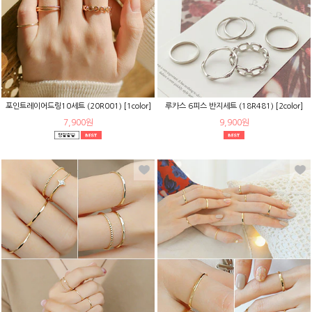
포인트레이어드링10세트 (20R001) [1color]
루카스 6피스 반지세트 (18R481) [2color]
7,900원
9,900원