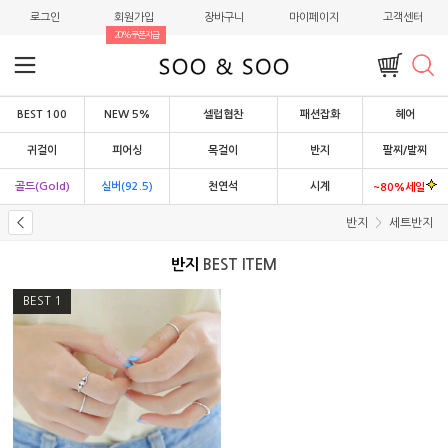
로그인
회원가입
장바구니
마이페이지
고객센터
20%쿠폰지급
BEST 100
NEW 5%
셀럽협찬
패션잡화
헤어
귀걸이
피어싱
목걸이
반지
팔찌/발찌
골드(Gold)
실버(92.5)
천연석
시계
~80%세일
반지
세트반지
반지
BEST ITEM
BEST
1