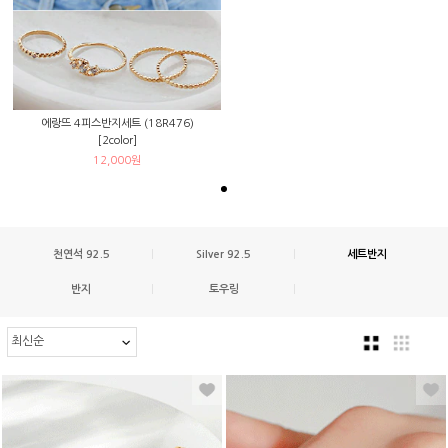
에랑뜨 4피스반지세트 (18R476)
[2color]
12,000원
천연석 92.5
|
Silver 92.5
|
세트반지
반지
|
토우링
|