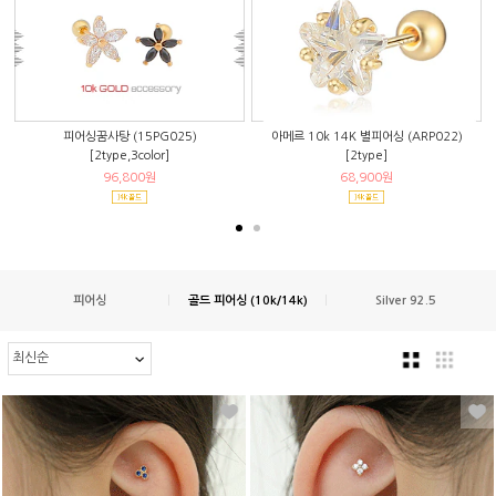
피어싱꿈사탕 (15PG025)
아메르 10k 14K 별피어싱 (ARP022)
[2type,3color]
[2type]
96,800원
68,900원
피어싱
|
골드 피어싱 (10k/14k)
|
Silver 92.5