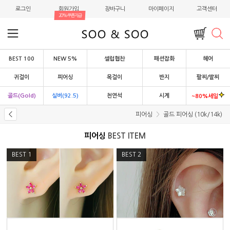
로그인
회원가입
장바구니
마이페이지
고객센터
20%쿠폰지급
BEST 100
NEW 5%
셀럽협찬
패션잡화
헤어
귀걸이
피어싱
목걸이
반지
팔찌/발찌
골드(Gold)
실버(92.5)
천연석
시계
~80%세일
피어싱
골드 피어싱 (10k/14k)
피어싱
BEST ITEM
BEST
1
BEST
2