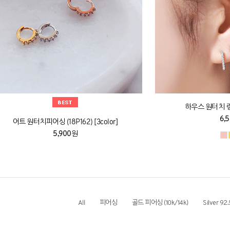
하우스 원터치 링피
6,
어트 원터치피어싱 (18P162) [3color]
5,900원
All
피어싱
골드 피어싱 (10k/14k)
Silver 92.