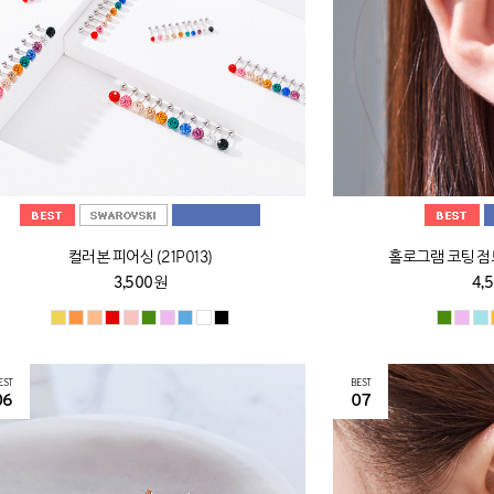
컬러본 피어싱 (21P013)
홀로그램 코팅 점토 
3,500원
4,
EST
BEST
06
07