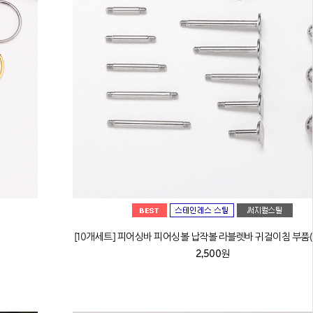
[10개세트] 피어싱바 피어싱볼 납작볼 라블렛바 귀걸이침 부품(2
2,500원