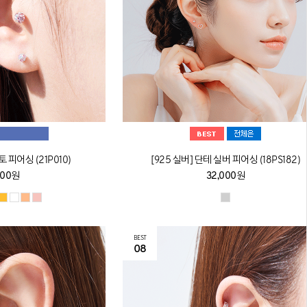
피어싱 (21P010)
[925 실버] 단테 실버 피어싱 (18PS182)
500원
32,000원
BEST
08