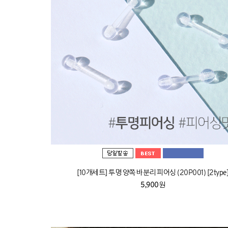
[10개세트] 투명 양쪽 바분리 피어싱 (20P001) [2type
5,900원