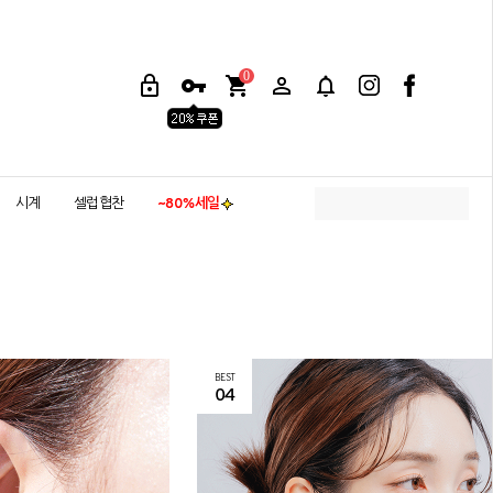
0
시계
셀럽협찬
~80%세일
BEST
04