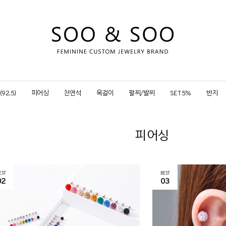
92.5)
피어싱
천연석
목걸이
팔찌/발찌
SET 5%
반지
피어싱
EST
BEST
02
03