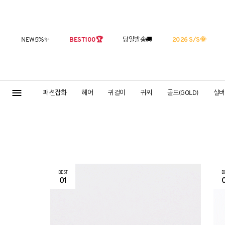
NEW5%
✨
BEST100
🏆
당일발송
🚚
2026 S/S
🌞
패션잡화
헤어
귀걸이
귀찌
골드(GOLD)
실버(
BEST
B
01