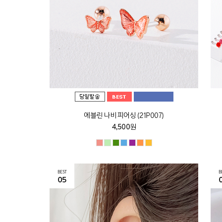
에블린 나비 피어싱 (21P007)
4,500원
BEST
B
05