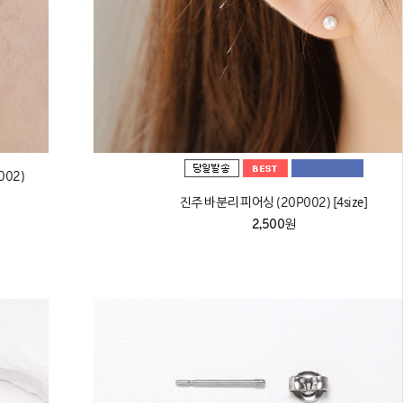
02)
진주 바분리 피어싱 (20P002) [4size]
2,500원