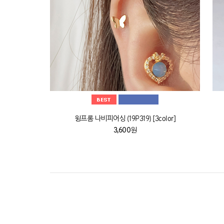
윙프롬 나비피어싱 (19P319) [3color]
3,600원