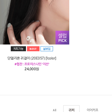
단델리온 귀걸이 (20E057) [1color]
#협찬 : 프로미스나인 '지선'
24,000원
All
이어커프
귀찌