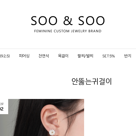
92.5)
피어싱
천연석
목걸이
팔찌/발찌
SET 5%
반지
안뚫는귀걸이
EST
02