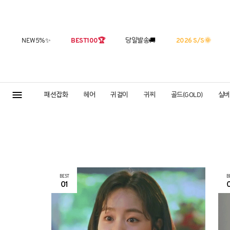
NEW5%
✨
BEST100
🏆
당일발송
🚚
2026 S/S
🌞
패션잡화
헤어
귀걸이
귀찌
골드(GOLD)
실버(
BEST
B
01