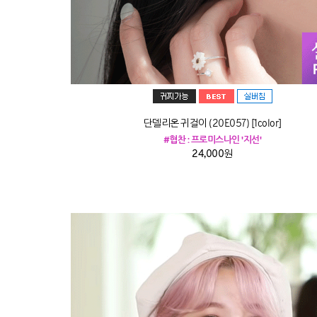
단델리온 귀걸이 (20E057) [1color]
#협찬 : 프로미스나인 '지선'
24,000원