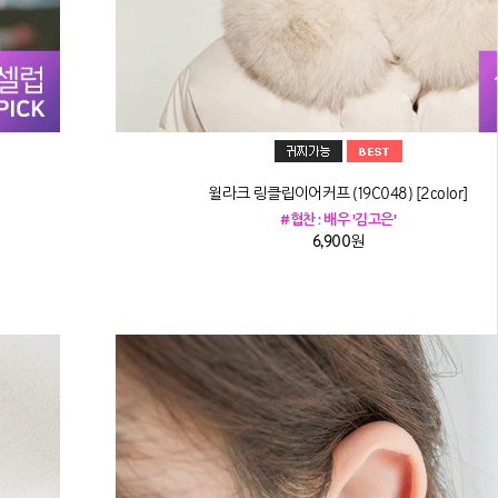
윌라크 링클립이어커프 (19C048) [2color]
#협찬 : 배우 '김고은'
6,900원