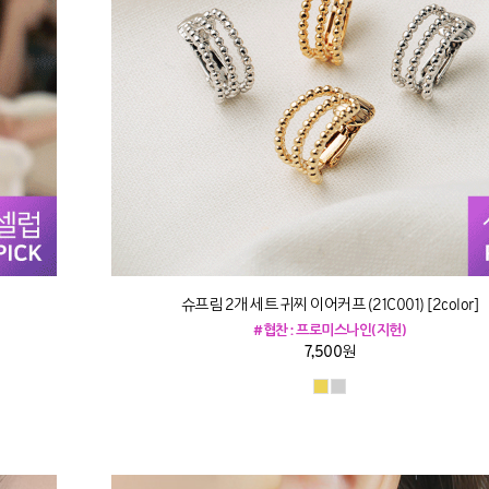
슈프림 2개 세트 귀찌 이어커프 (21C001) [2color]
#협찬 : 프로미스나인(지헌)
7,500원