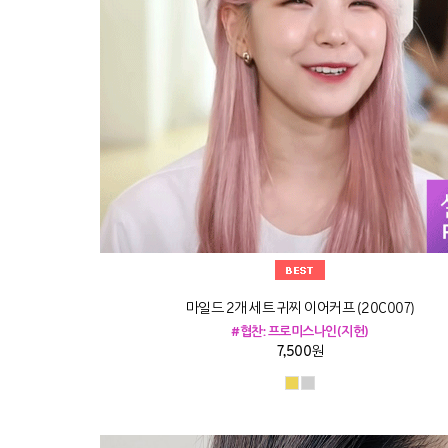
마일드 2개 세트 귀찌 이어커프 (20C007)
#협찬: 프로미스나인(지헌)
7,500원