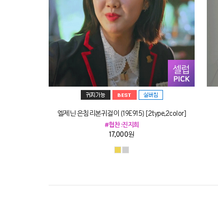
엘제닌 은침리본귀걸이 (19E915) [2type,2color]
#협찬 :진지희
17,000원