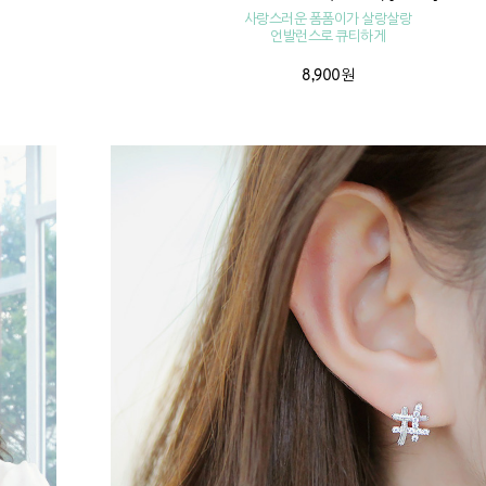
사랑스러운 폼폼이가 살랑살랑
언발런스로 큐티하게
8,900원