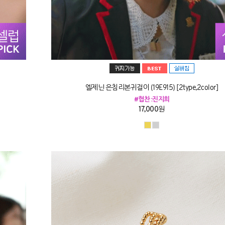
엘제닌 은침리본귀걸이 (19E915) [2type,2color]
#협찬 :진지희
17,000원