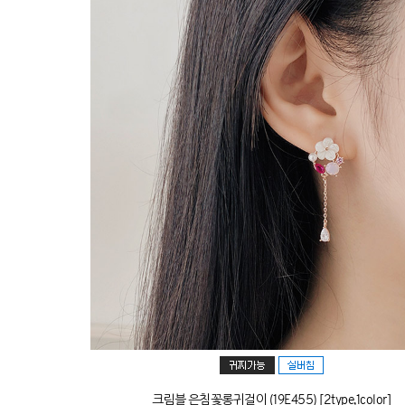
크림블 은침꽃롱귀걸이 (19E455) [2type,1color]