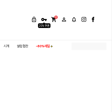
0
시계
셀럽협찬
~80%세일