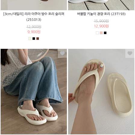
[3cm/데일리] 리라 아쿠아 방수 쪼리 슬리퍼
버블팝 키높이 경량 쪼리 (23T193)
(25S013)
15,900원
12,900원
12,900원
9,900원