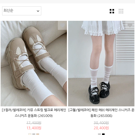
[3컬러/발레코어] 카뮤 스트링 벨크로 메리제인
[고퀄/발레코어] 페린 메쉬 메리제인 스니커즈 운
스니커즈 운동화 (26S009)
동화 (26S008)
17,400원
38,400원
13,400원
28,400원