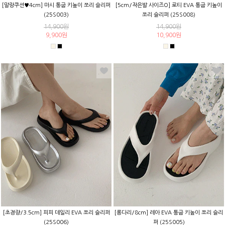
[말랑쿠션♥4cm] 마시 통굽 키높이 쪼리 슬리퍼
[5cm/작은발 사이즈O] 로티 EVA 통굽 키높이
(25S003)
쪼리 슬리퍼 (25S008)
14,900원
14,900원
9,900원
10,900원
[초경량/3.5cm] 피피 데일리 EVA 쪼리 슬리퍼
[롱다리/8cm] 레아 EVA 통굽 키높이 쪼리 슬리
(25S006)
퍼 (25S005)