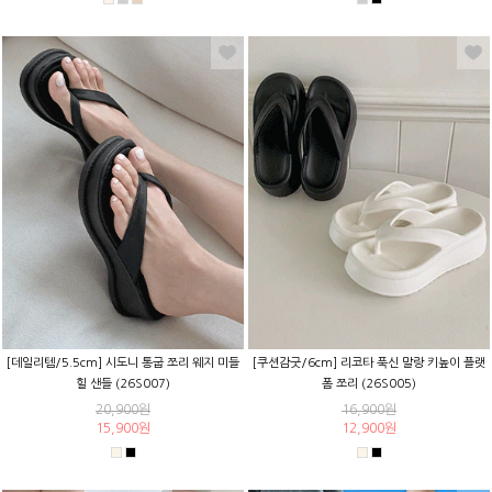
[데일리템/5.5cm] 시도니 통굽 쪼리 웨지 미들
[쿠션감굿/6cm] 리코타 푹신 말랑 키높이 플랫
힐 샌들 (26S007)
폼 쪼리 (26S005)
20,900원
16,900원
15,900원
12,900원