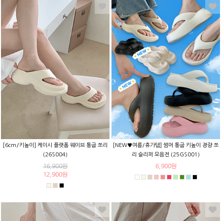
[6cm/키높이] 케이시 플랫폼 웨이브 통굽 쪼리
[NEW♥여름/휴가템] 썸머 통굽 키높이 경량 쪼
(26S004)
리 슬리퍼 모음전 (25GS001)
16,900원
6,900원
12,900원