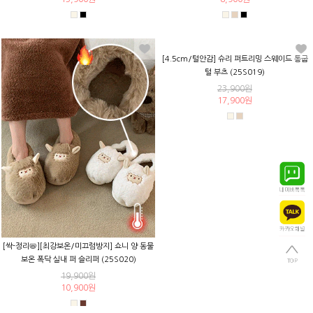
[싹-정리📛][최강보온/미끄럼방지] 쇼니 양 동물
[4.5cm/털안감] 슈리 퍼트리밍 스웨이드 통굽
보온 폭닥 실내 퍼 슬리퍼 (25S020)
털 부츠 (25S019)
19,900원
23,900원
10,900원
17,900원