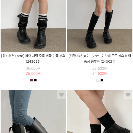
[하비추천+3cm] 레더 셔링 주름 버클 미들 부츠
[키작녀/키높이] [7cm] 이자벨 쫀쫀 삭스 레더
(24S028)
통굽 롱부츠 (24S031)
36,000원
32,600원
26,900원
24,600원