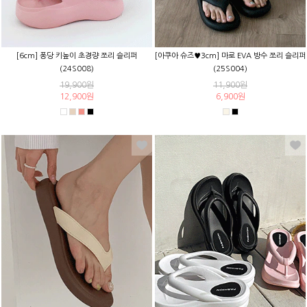
[6cm] 퐁당 키높이 초경량 쪼리 슬리퍼
[아쿠아 슈즈♥3cm] 마로 EVA 방수 쪼리 슬리퍼
(24S008)
(25S004)
19,900원
11,900원
12,900원
6,900원