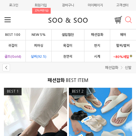
로그인
회원가입
장바구니
마이페이지
고객센터
20%쿠폰지급
BEST 100
NEW 5%
셀럽협찬
패션잡화
헤어
귀걸이
피어싱
목걸이
반지
팔찌/발찌
골드(Gold)
실버(92.5)
천연석
시계
~80%세일
패션잡화
신발
패션잡화
BEST ITEM
BEST
1
BEST
2