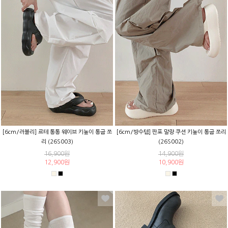
[6cm/러블리] 르테 통통 웨이브 키높이 통굽 쪼
[6cm/방수템] 판포 말랑 쿠션 키높이 통굽 쪼리
리 (26S003)
(26S002)
16,900원
14,900원
12,900원
10,900원