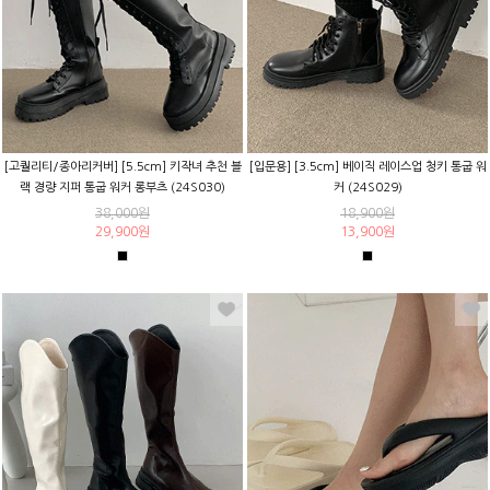
[고퀄리티/종아리커버] [5.5cm] 키작녀 추천 블
[입문용] [3.5cm] 베이직 레이스업 청키 통굽 워
랙 경량 지퍼 통굽 워커 롱부츠 (24S030)
커 (24S029)
38,000원
18,900원
29,900원
13,900원