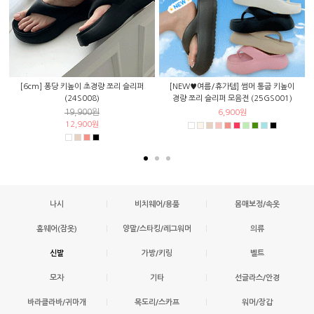
[6cm] 퐁당 키높이 초경량 쪼리 슬리퍼
[NEW♥여름/휴가템] 썸머 통굽 키높이
(24S008)
경량 쪼리 슬리퍼 모음전 (25GS001)
19,900원
6,900원
12,900원
나시
|
비치웨어/용품
|
몸매보정/속옷
홈웨어(잠옷)
|
양말/스타킹/레그워머
|
의류
신발
|
가방/키링
|
벨트
모자
|
기타
|
선글라스/안경
바라클라바/귀마개
|
목도리/스카프
|
워머/장갑