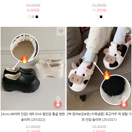
13,900원
15,900원
9,900원
11,900원
[4cm/보아퍼 안감] 세오 EVA 털안감 통굽 방한
[싹-정리📛][보온/수족냉증] 포근카우 퍼 양털 기
슬리퍼 (25S022)
모 안감 슬리퍼 (25S021)
21,900원
19,900원
15,900원
8,900원