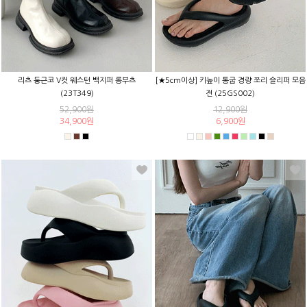
리츠 둥근코 V컷 웨스턴 백지퍼 롱부츠
[★5cm이상] 키높이 통굽 경량 쪼리 슬리퍼 모음
(23T349)
전 (25GS002)
52,900원
12,900원
34,900원
6,900원