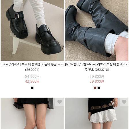
[8cm/키작녀] 쿠로 버클 이중 키높이 통굽 로퍼
[NEW컬러/고퀄/4cm] 리브카 셔링 버클 바이커
(26S001)
롱 부츠 (25S018)
54,900원
79,800원
42,900원
59,800원