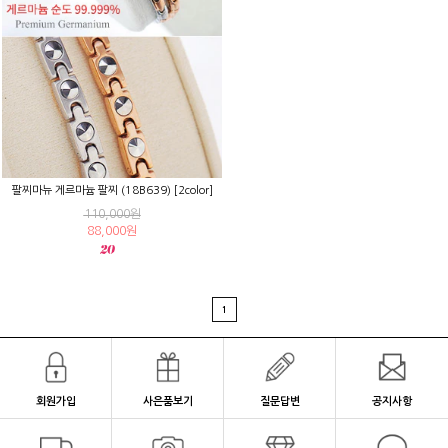
팔찌마뉴 게르마늄 팔찌 (18B639) [2color]
110,000원
88,000원
1
회원가입
사은품보기
질문답변
공지사항