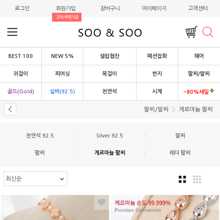
로그인
회원가입
장바구니
마이페이지
고객센터
20%쿠폰지급
BEST 100
NEW 5%
셀럽협찬
패션잡화
헤어
귀걸이
피어싱
목걸이
반지
팔찌/발찌
골드(Gold)
실버(92.5)
천연석
시계
~80%세일
팔찌/발찌
게르마늄 팔찌
천연석 92.5
|
Silver 92.5
|
발찌
팔찌
|
게르마늄 팔찌
|
레더 팔찌