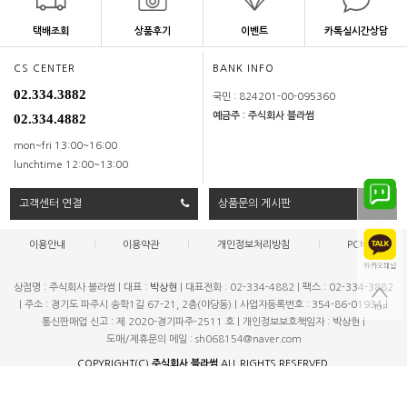
택배조회
상품후기
이벤트
카톡실시간상담
CS CENTER
BANK INFO
02.334.3882
국민 : 824201-00-095360
예금주 : 주식회사 블라썸
02.334.4882
mon~fri 13:00~16:00
lunchtime 12:00~13:00
고객센터 연결
상품문의 게시판
이용안내
|
이용약관
|
개인정보처리방침
|
PC버젼
상점명 : 주식회사 블라썸
|
대표 :
박상현
|
대표전화 : 02-334-4882
|
팩스 : 02-334-3882
|
주소 : 경기도 파주시 송학1길 67-21, 2층(야당동)
|
사업자등록번호 : 354-86-01934
|
통신판매업 신고 : 제 2020-경기파주-2511 호
|
개인정보보호책임자 : 박상현
|
도매/제휴문의 메일 : sh068154@naver.com
COPYRIGHT(C)
주식회사 블라썸
ALL RIGHTS RESERVED.