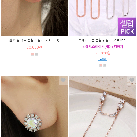
블러 펄 큐빅 은침 귀걸이 (23E113)
스테이 드롭 은침 귀걸이 (23E099)
#협찬:스테이씨(재이),김향기
20,000원
20,000원