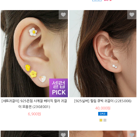
[세트귀걸이] 925은침 사계절 베이직 컬러 귀걸
[925실버] 필립 큐빅 귀걸이 (22ES008)
이 모음전 (23GE001)
40,000원
6,900원