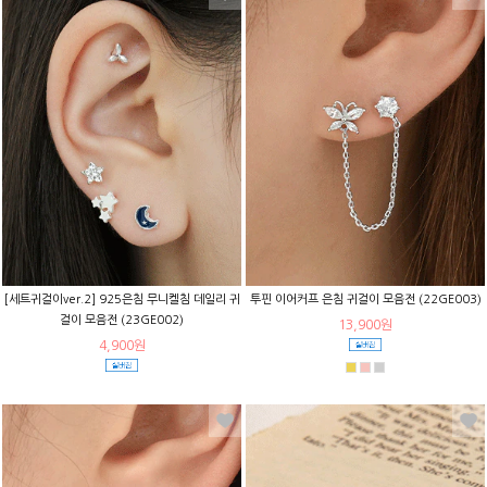
[세트귀걸이ver.2] 925은침 무니켈침 데일리 귀
투핀 이어커프 은침 귀걸이 모음전 (22GE003)
걸이 모음전 (23GE002)
13,900원
4,900원