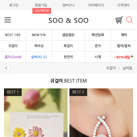
로그인
회원가입
장바구니
마이페이지
고객센터
20%쿠폰지급
BEST 100
NEW 5%
셀럽협찬
패션잡화
헤어
귀걸이
피어싱
목걸이
반지
팔찌/발찌
골드(Gold)
실버(92.5)
천연석
시계
~80%세일
귀걸이
실버침
귀걸이
BEST ITEM
BEST
1
BEST
2