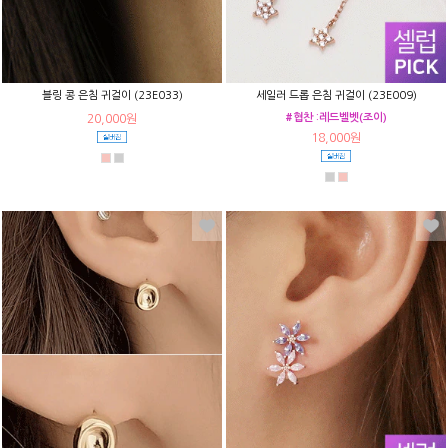
블링 콩 은침 귀걸이 (23E033)
세일러 드롭 은침 귀걸이 (23E009)
#협찬 :레드벨벳(조이)
20,000원
18,000원