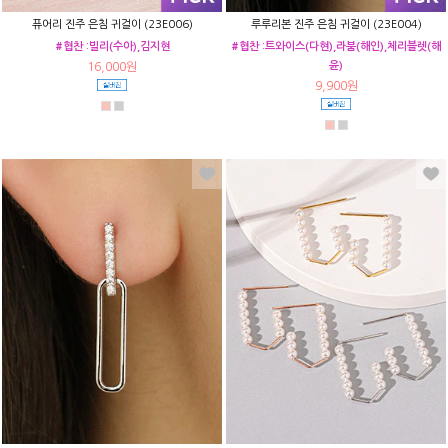
퓨어리 진주 은침 귀걸이 (23E006)
루루리본 진주 은침 귀걸이 (23E004)
#협찬 :빌리(수아),김지현
#협찬 :트와이스(다현),라붐(해인),체리블렛(해
윤)
16,000원
9,900원