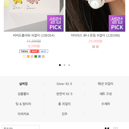
비비드플라워 귀걸이 (20E054)
아이리스 로나 은침 귀걸이 (22E098)
11,000원
20,000원
9,300원
실버침
|
Silver 92.5
|
패션 귀걸이
심플볼드
|
천연석 92.5
|
세트 구성
링 & 원터치
|
롱 귀걸이
|
수제작
이어커프
|
진주
|