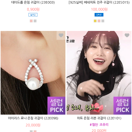
데이드롭 은침 귀걸이 (23E003)
[925실버] 베네피트 진주 귀걸이 (22ES015)
8,900원
108,000원
아이리스 로나 은침 귀걸이 (22E098)
하트 은침 리본 귀걸이 (22E101)
#협찬 :조유리
20,000원
20,000원