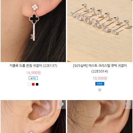
키클로 드롭 은침 귀걸이 (22E137)
[925실버] 머스트 크리스탈 큐빅 귀걸이
(22ES014)
14,900원
18,000원