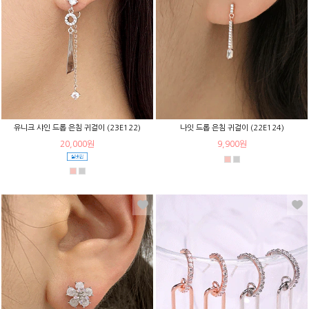
유니크 샤인 드롭 은침 귀걸이 (23E122)
나잇 드롭 은침 귀걸이 (22E124)
20,000원
9,900원