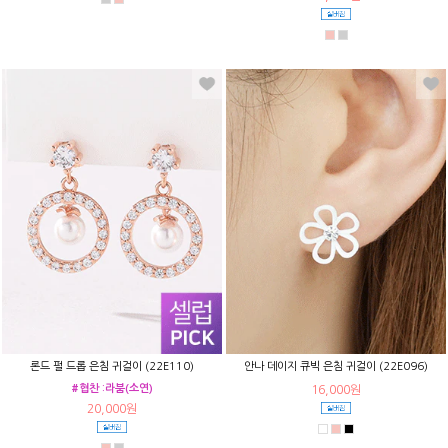
론드 펄 드롭 은침 귀걸이 (22E110)
안나 데이지 큐빅 은침 귀걸이 (22E096)
#협찬 :라붐(소연)
16,000원
20,000원