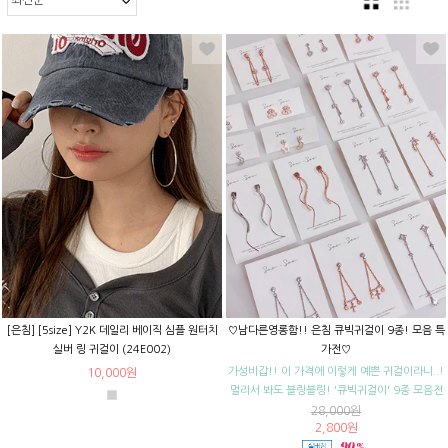
[은침] [5size] Y2K 데일리 베이직 심플 원터치
♡남다른영롱함!! 은침 큐빅귀걸이 9종! 모음 특
실버 링 귀걸이 (24E002)
가전♡
가성비갑!! 이 가격에 이렇게 예쁜 귀걸이라니..!
10,000원
멀리서 봐도 블링블링! '큐빅귀걸이' 9종 모음전
28,000원
2,800원