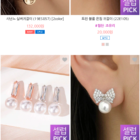
사난느 실버귀걸이 (19ES857) [2color]
트윈 블룸 은침 귀걸이 (22E105)
#협찬 :조유리
132,000원
20,000원