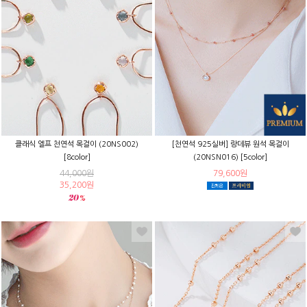
클래식 엘프 천연석 목걸이 (20NS002)
[천연석 925실버] 랑데뷰 원석 목걸이
[8color]
(20NSN016) [5color]
44,000원
79,600원
35,200원