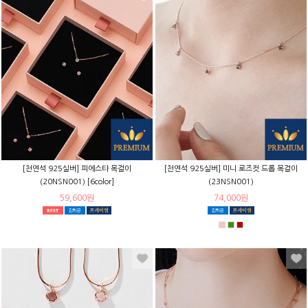
[천연석 925실버] 피에스타 목걸이
[천연석 925실버] 미니 로즈컷 드롭 목걸이
(20NSN001) [6color]
(23NSN001)
59,600원
74,000원