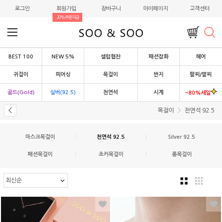
로그인
회원가입
장바구니
마이페이지
고객센터
20%쿠폰지급
BEST 100
NEW 5%
셀럽협찬
패션잡화
헤어
귀걸이
피어싱
목걸이
반지
팔찌/발찌
골드(Gold)
실버(92.5)
천연석
시계
~80%세일
목걸이
천연석 92.5
마스크목걸이
|
천연석 92.5
|
Silver 92.5
패션목걸이
|
초커목걸이
|
롱목걸이