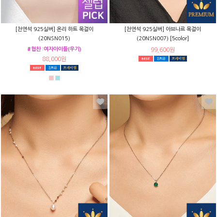
[천연석 925실버] 온리 하트 목걸이
[천연석 925실버] 아브나르 목걸이
(20NSN015)
(20NSN007) [5color]
#협찬 :여자아이들(우기)
99,600원
88,000원