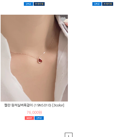
켈란 원석실버목걸이 (19NS010) [3color]
76,000원
1