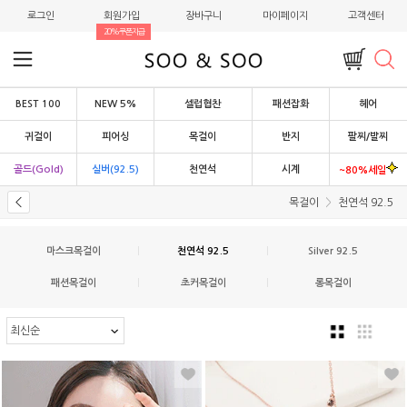
로그인
회원가입
장바구니
마이페이지
고객센터
20%쿠폰지급
BEST 100
NEW 5%
셀럽협찬
패션잡화
헤어
귀걸이
피어싱
목걸이
반지
팔찌/발찌
골드(Gold)
실버(92.5)
천연석
시계
~80%세일
목걸이
천연석 92.5
마스크목걸이
|
천연석 92.5
|
Silver 92.5
패션목걸이
|
초커목걸이
|
롱목걸이