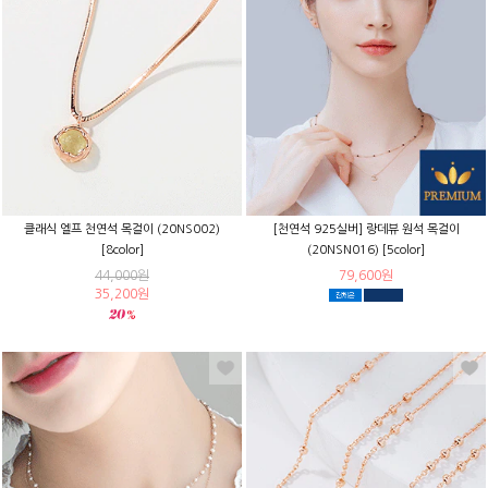
클래식 엘프 천연석 목걸이 (20NS002)
[천연석 925실버] 랑데뷰 원석 목걸이
[8color]
(20NSN016) [5color]
44,000원
79,600원
35,200원