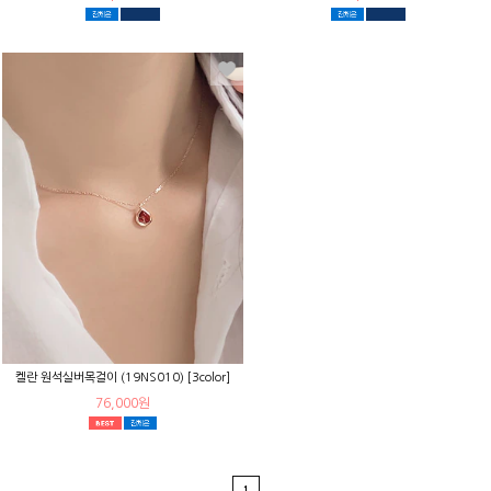
켈란 원석실버목걸이 (19NS010) [3color]
76,000원
1