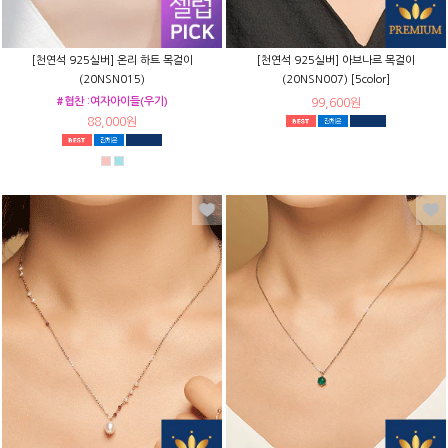
[천연석 925실버] 온리 하트 목걸이
[천연석 925실버] 아브나르 목걸이
(20NSN015)
(20NSN007) [5color]
#협찬 :여자아이들(우기)
99,600원
88,000원