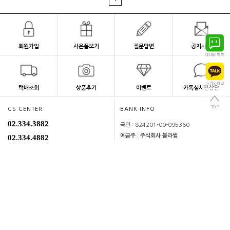
회원가입
사은품보기
질문답변
공지사항
택배조회
상품후기
이벤트
카톡실시간상담
CS CENTER
BANK INFO
02.334.3882
국민 : 824201-00-095360
예금주 : 주식회사 블라썸
02.334.4882
mon~fri 13:00~16:00
lunchtime 12:00~13:00
고객센터 연결
상품문의 게시판
이용안내
|
이용약관
|
개인정보처리방침
|
PC버젼