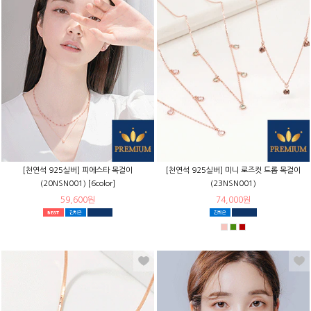
[천연석 925실버] 피에스타 목걸이
[천연석 925실버] 미니 로즈컷 드롭 목걸이
(20NSN001) [6color]
(23NSN001)
59,600원
74,000원