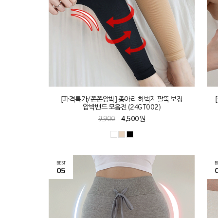
[파격특가/쫀쫀압박] 종아리 허벅지 팔뚝 보정
압박밴드 모음전 (24GT002)
9,900
4,500원
BEST
B
05