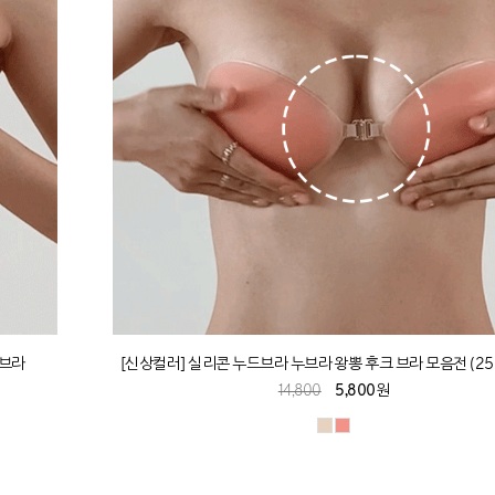
 브라
[신상컬러] 실리콘 누드브라 누브라 왕뽕 후크 브라 모음전 (25
14,800
5,800원