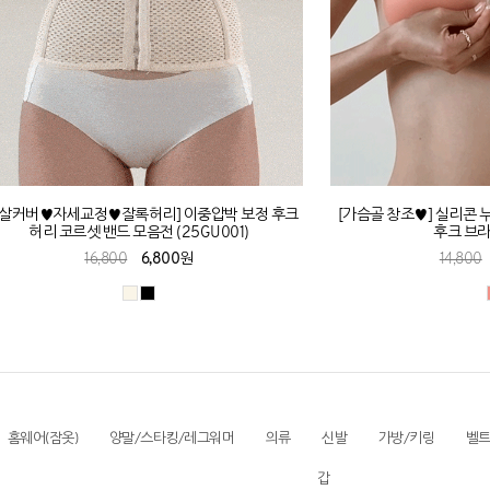
뱃살커버♥자세교정♥잘록허리] 이중압박 보정 후크
[가슴골 창조♥] 실리콘 
허리 코르셋 밴드 모음전 (25GU001)
후크 브라 
16,800
6,800원
14,800
홈웨어(잠옷)
양말/스타킹/레그워머
의류
신발
가방/키링
벨
갑