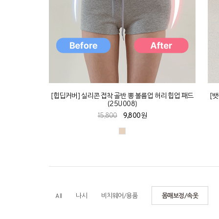
[힙딥커버] 실리콘 접착 골반 뽕 볼륨업 허리 힙업 패드
[
(25U008)
15,800
9,800원
All
나시
비치웨어/용품
몸매보정/속옷