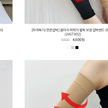
1)
[파격특가/쫀쫀압박] 종아리 허벅지 팔뚝 보정 압박밴드 
(24GT002)
9,900
4,500원