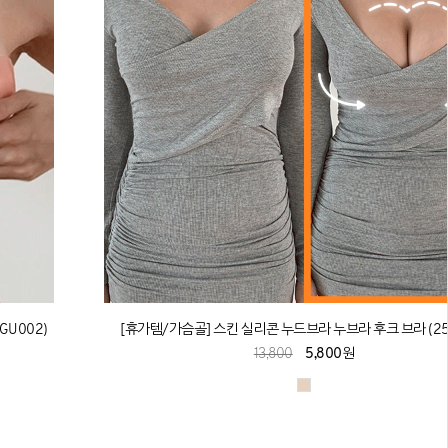
GU002)
[휴가템/가슴골] 스킨 실리콘 누드브라 누브라 후크 브라 (25
13,800
5,800원