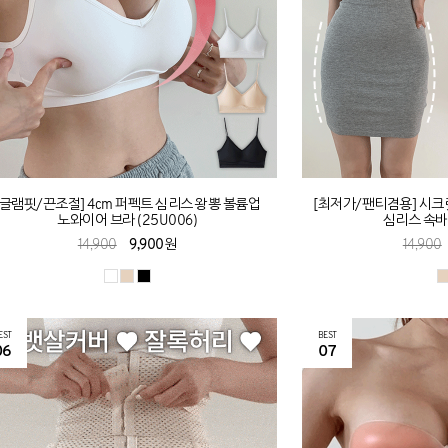
[글램핏/끈조절] 4cm 퍼펙트 심리스 왕뽕 볼륨업
[최저가/팬티겸용] 시크
노와이어 브라 (25U006)
심리스 속바지
14,900
9,900원
14,900
EST
BEST
06
07