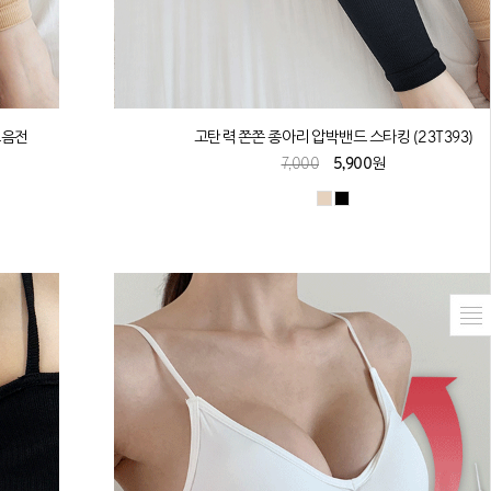
모음전
고탄력 쫀쫀 종아리 압박밴드 스타킹 (23T393)
7,000
5,900원