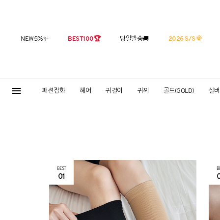
NEW5%
✨
BEST100
🏆
당일발송
🚚
2026 S/S
🌞
패션잡화
헤어
귀걸이
귀찌
골드(GOLD)
실버(
BEST
B
01