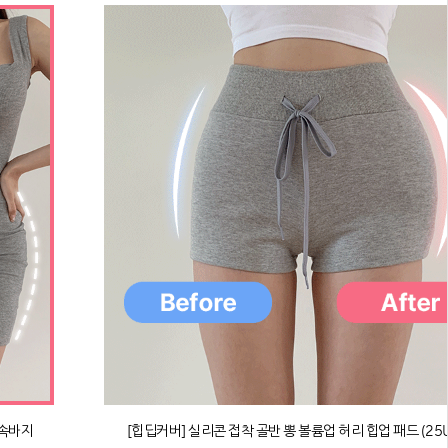
 속바지
[힙딥커버] 실리콘 접착 골반 뽕 볼륨업 허리 힙업 패드 (25U