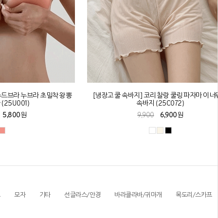
누드브라 누브라 초밀착 왕뽕
[냉장고 쿨 속바지] 코리 찰랑 쿨링 파자마 이
(25U001)
속바지 (25C072)
5,800원
9,900
6,900원
트
모자
기타
선글라스/안경
바라클라바/귀마개
목도리/스카프