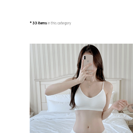
* 33 items
in this category