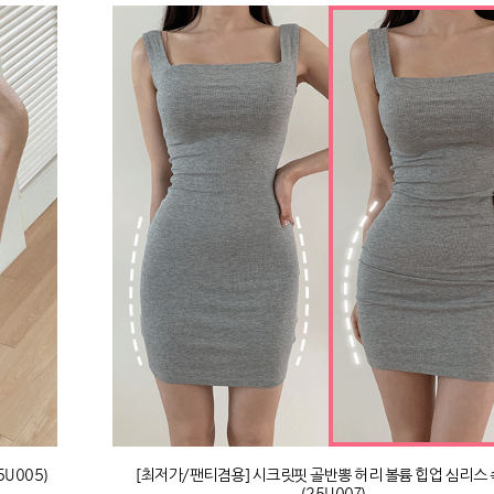
5U005)
[최저가/팬티겸용] 시크릿핏 골반뽕 허리 볼륨 힙업 심리스