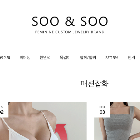
92.5)
피어싱
천연석
목걸이
팔찌/발찌
SET 5%
반지
패션잡화
EST
BEST
02
03