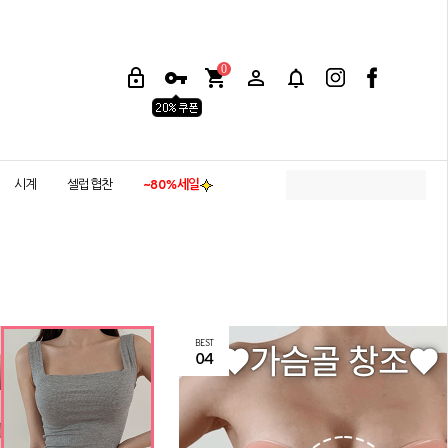
0
시계
셀럽협찬
~80%세일
BEST
04