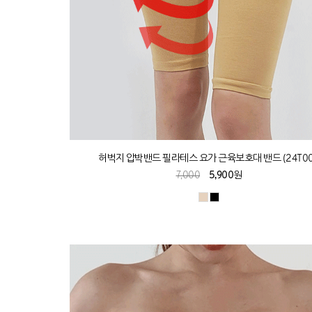
허벅지 압박밴드 필라테스 요가 근육보호대 밴드 (24T00
7,000
5,900원