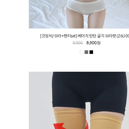
[갓성비/브라+팬티set] 베이직 탄탄 골지 브라렛 (26U00
11,900
8,900원