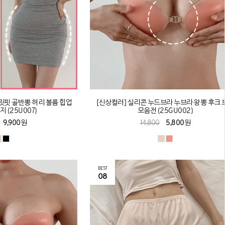
릿핏 골반뽕 허리 볼륨 힙업
[신상컬러] 실리콘 누드브라 누브라 왕뽕 후크 
 (25U007)
모음전 (25GU002)
9,900원
14,800
5,800원
BEST
08