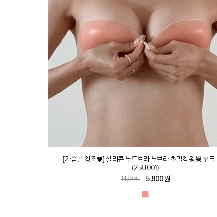
[가슴골 창조♥] 실리콘 누드브라 누브라 초밀착 왕뽕 후크
(25U001)
14,800
5,800원