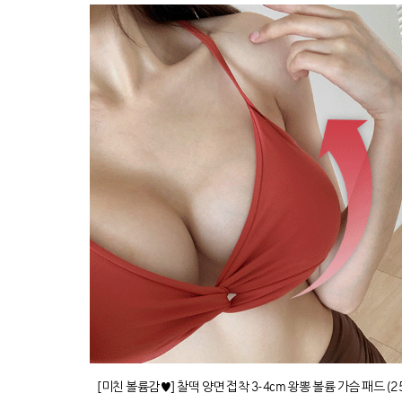
[미친 볼륨감♥] 찰떡 양면 접착 3-4cm 왕뽕 볼륨 가슴 패드 (2