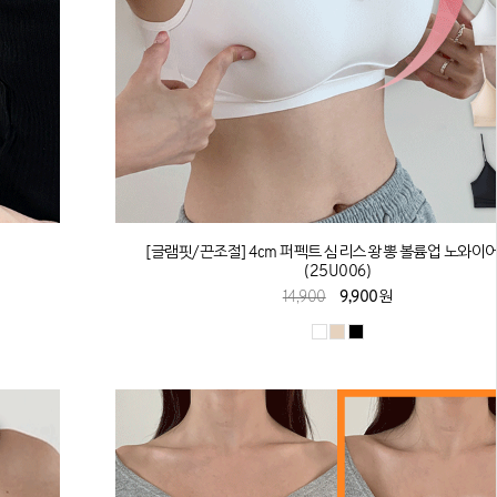
[글램핏/끈조절] 4cm 퍼펙트 심리스 왕뽕 볼륨업 노와이
(25U006)
14,900
9,900원