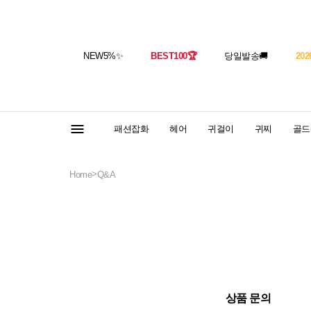
NEW5%
✨
BEST100
🏆
당일발송
🚚
202
패션잡화
헤어
귀걸이
귀찌
골드(
>
Home
Q&A
상품 문의