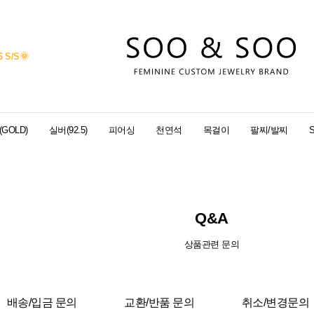
6 S/S
🌞
GOLD)
실버(92.5)
피어싱
천연석
목걸이
팔찌/발찌
Q&A
상품관련 문의
배송/입금 문의
교환/반품 문의
취소/변경문의