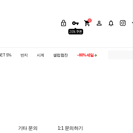
0
SET 5%
반지
시계
셀럽협찬
~80%세일
기타 문의
1:1 문의하기