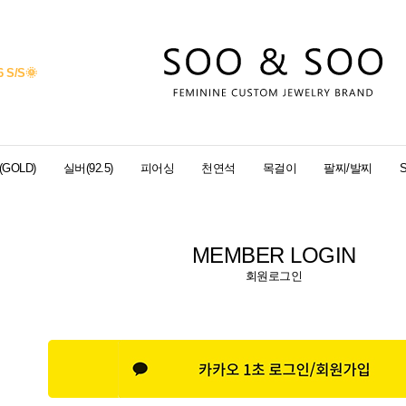
6 S/S
🌞
GOLD)
실버(92.5)
피어싱
천연석
목걸이
팔찌/발찌
MEMBER LOGIN
회원로그인