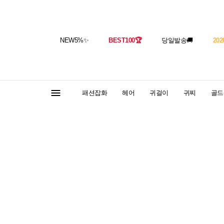
NEW5%
✨
BEST100
🏆
당일발송
🚚
202
패션잡화
헤어
귀걸이
귀찌
골드(