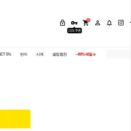
0
SET 5%
반지
시계
셀럽협찬
~80%세일