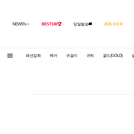
NEW5%
✨
BEST100
🏆
당일발송
🚚
2026 S/S
🌞
패션잡화
헤어
귀걸이
귀찌
골드(GOLD)
실