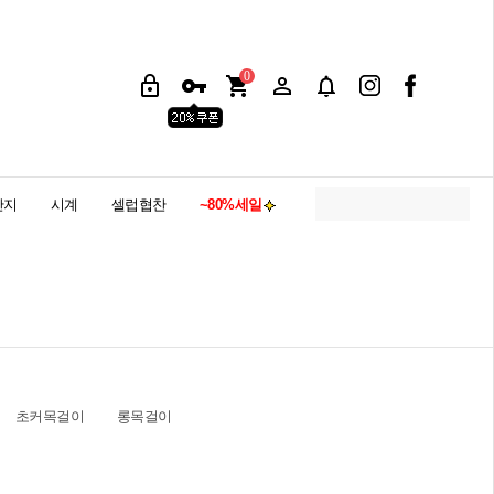
0
반지
시계
셀럽협찬
~80%세일
초커목걸이
롱목걸이