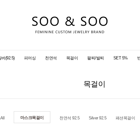
버(92.5)
피어싱
천연석
목걸이
팔찌/발찌
SET 5%
목걸이
마스크목걸이
All
천연석 92.5
Silver 92.5
패션목걸이