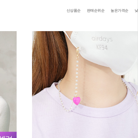
신상품순
판매순위순
높은가격순
낮