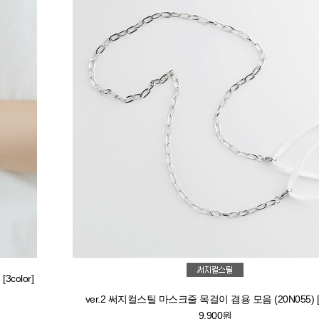
color]
ver.2 써지컬스틸 마스크줄 목걸이 겸용 모음 (20N055) [4
9,900원