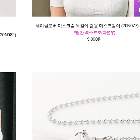
세이클로버 마스크줄 목걸이 겸용 마스크걸이 (20N077) [3c
#협찬 :아스트로(차은우)
0N082)
9,900원