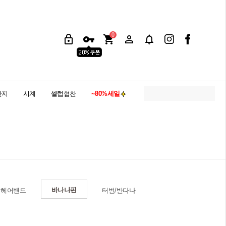
0
반지
시계
셀럽협찬
~80%세일
바나나핀
헤어밴드
터번/반다나