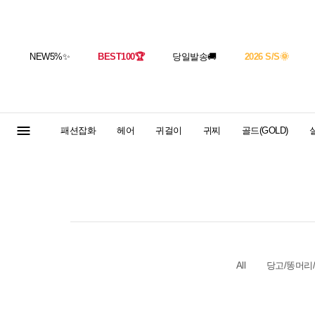
NEW5%
✨
BEST100
🏆
당일발송
🚚
2026 S/S
🌞
패션잡화
헤어
귀걸이
귀찌
골드(GOLD)
실
All
당고/똥머리