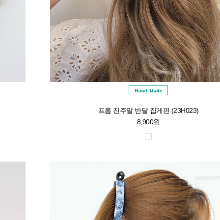
프롬 진주알 반달 집게핀 (23H023)
8,900원