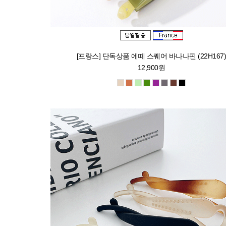
[프랑스] 단독상품 에떼 스퀘어 바나나핀 (22H167
12,900원