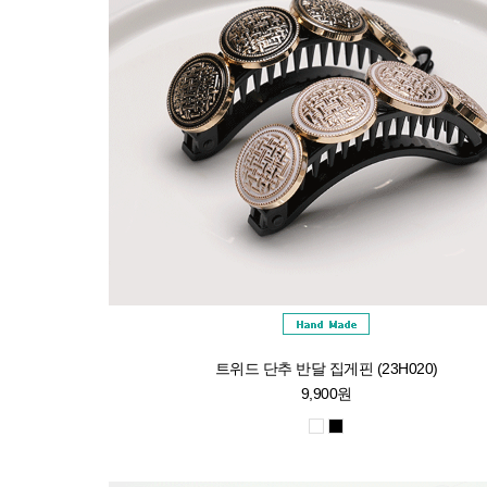
트위드 단추 반달 집게핀 (23H020)
9,900원