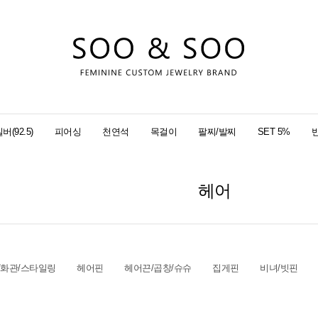
버(92.5)
피어싱
천연석
목걸이
팔찌/발찌
SET 5%
헤어
/화관/스타일링
헤어핀
헤어끈/곱창/슈슈
집게핀
비녀/빗핀