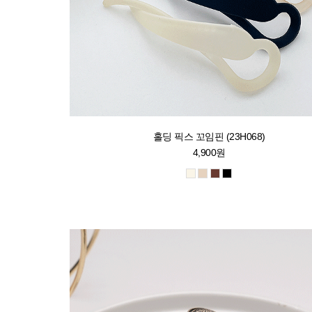
홀딩 픽스 꼬임핀 (23H068)
4,900원