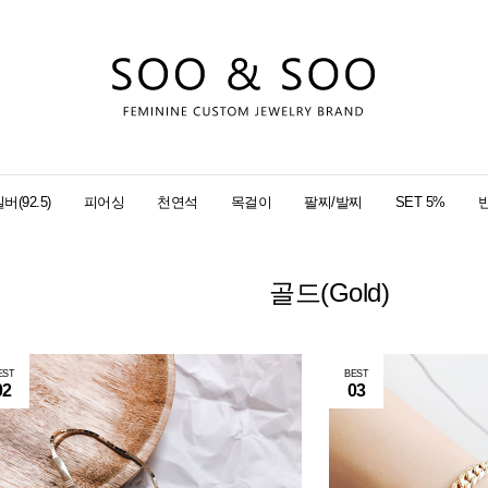
버(92.5)
피어싱
천연석
목걸이
팔찌/발찌
SET 5%
골드(Gold)
EST
BEST
02
03