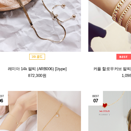
레미아 14k 팔찌 (ARB006) [1type]
커플 할로우커브 팔찌 (ARB
872,300원
1,09
EST
BEST
06
07