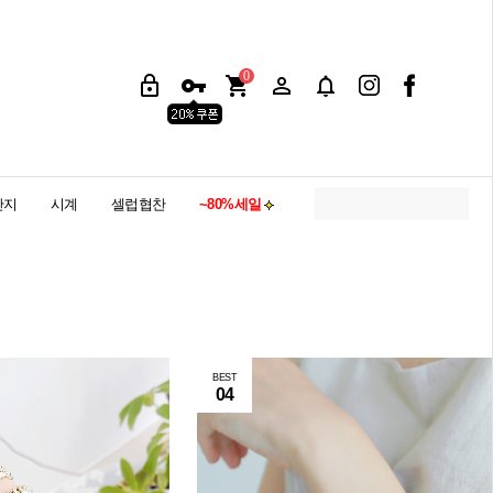
0
반지
시계
셀럽협찬
~80%세일
BEST
04