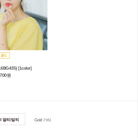
G435) [1color]
,700원
ld 팔찌/발찌
Gold 기타