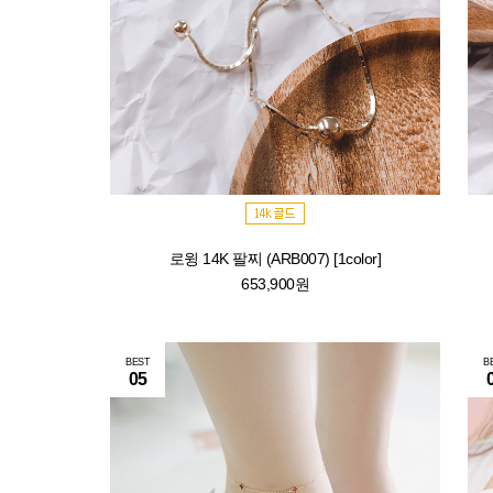
로윙 14K 팔찌 (ARB007) [1color]
653,900원
BEST
B
05