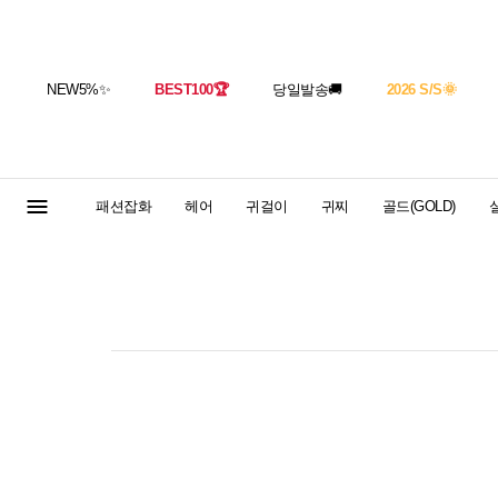
NEW5%
✨
BEST100
🏆
당일발송
🚚
2026 S/S
🌞
패션잡화
헤어
귀걸이
귀찌
골드(GOLD)
실