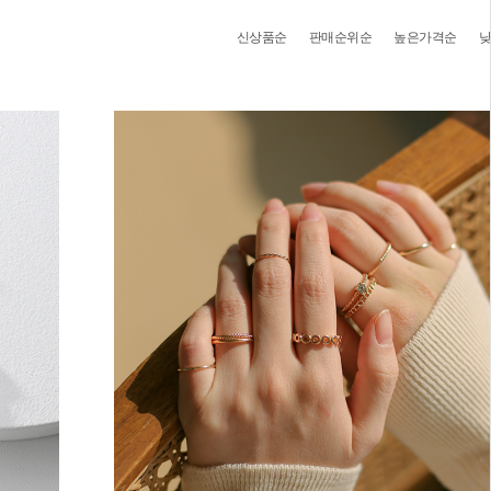
신상품순
판매순위순
높은가격순
낮