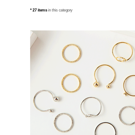
* 27 items
in this category