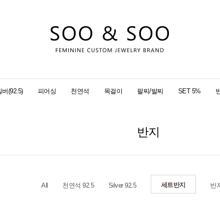
버(92.5)
피어싱
천연석
목걸이
팔찌/발찌
SET 5%
반지
세트반지
All
천연석 92.5
Silver 92.5
반