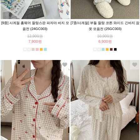
[9종] 사계절 홈웨어 찰랑스판 파자마 바지 모
[7종/사계절] 부들 찰랑 코튼 와이드 긴바지 잠
음전 (24GC003)
옷 모음전 (25GC003)
12,900원
10,900원
7,900원
6,900원