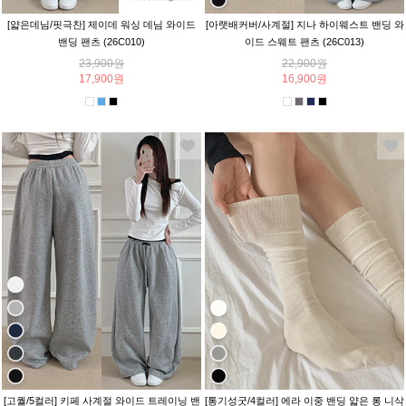
[얇은데님/핏극찬] 제이데 워싱 데님 와이드
[아랫배커버/사계절] 지나 하이웨스트 밴딩 와
밴딩 팬츠 (26C010)
이드 스웨트 팬츠 (26C013)
23,900원
22,900원
17,900원
16,900원
[고퀄/5컬러] 키페 사계절 와이드 트레이닝 밴
[통기성굿/4컬러] 에라 이중 밴딩 얇은 롱 니삭