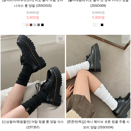
[종아리커버/부츠코디] 히요 골지 주름 오버
[흘러내림X] 리오 골지 면 장목 니삭스 양말
니삭스 롱 양말 (25SO015)
(25SO009)
8,800원
9,900원
5,800원
5,900원
[신상컬러/묶음할인] 어텀 링클 롱 양말 삭스
[쫀쫀/탄력갑] 애니 웨이브 코튼 링클 주름 시
(23T357)
보리 양말 (25SO034)