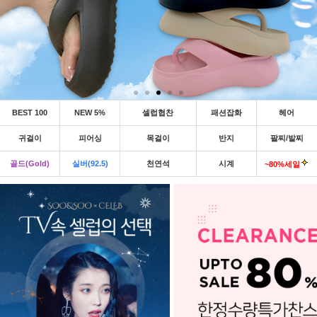
BEST 100
NEW 5%
셀럽협찬
패션잡화
헤어
귀걸이
피어싱
목걸이
반지
팔찌/발찌
골드(Gold)
실버(92.5)
천연석
시계
~80%세일