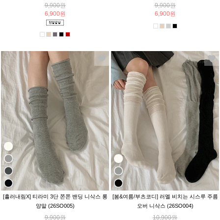
9,900원
9,900원
6,900원
6,900원
[흘러내림X] 티라미 3단 쫀쫀 밴딩 니삭스 롱
[봄&여름/부츠코디] 러멜 비치는 시스루 주름
양말 (26SO005)
오버 니삭스 (26SO004)
9,900원
10,900원