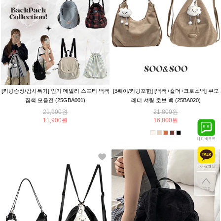
[키링증정/감사특가] 인기 데일리 스포티 백팩
[3웨이/키링포함] [백팩+숄더+크로스백] 쿠모
짐색 모음전 (25GBA001)
레더 셔링 호보 백 (25BA020)
21,900원
21,800원
11,900원
16,800원