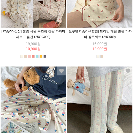
[12종/SS신상] 찰랑 시원 루즈핏 긴팔 파자마
[요루면11종/1+1할인] 드리밍 패턴 반팔 파자
세트 모음전 (25GC002)
마 잠옷세트 (24C089)
19,900원
15,000원
10,900원
12,900원