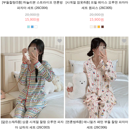
[부들찰랑/2종] 하늘리본 스트라이프 면혼방
[사계절 잠옷/6종] 프릴 레이스 요루면 파자마
파자마 세트 (26C004)
세트 원피스 (26C005)
20,900원
20,900원
15,900원
15,900원
[얇은소재/5종] 상큼 사계절 찰랑 요루면 파자
[면혼방/6종] 애니멀즈 패턴 부들 찰랑 파자마
마 상하의 세트 (26C003)
세트 (26C006)