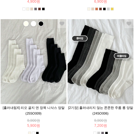
4,900원
6,900원
[흘러내림X] 리오 골지 면 장목 니삭스 양말
[2기장] 흘러내리지 않는 쫀쫀한 주름 롱 양말
(25SO009)
(24SO006)
9,900원
9,900원
5,900원
7,200원