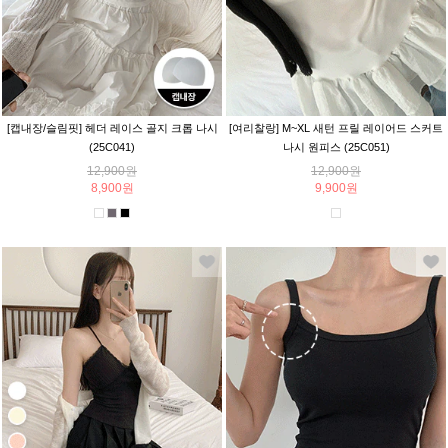
[캡내장/슬림핏] 헤더 레이스 골지 크롭 나시
[여리찰랑] M~XL 새턴 프릴 레이어드 스커트
(25C041)
나시 원피스 (25C051)
12,900원
12,900원
8,900원
9,900원