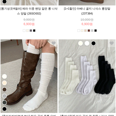
[통기성굿/4컬러] 에라 이중 밴딩 얇은 롱 니삭
[1+1할인] 아베니 골지 니삭스 롱양말
스 양말 (26SO002)
(23T384)
9,900원
10,000원
6,900원
6,900원