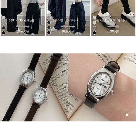
[타임특가♥10매대용량] 20D 탱탱 탄력 스타킹 (25SO007)
[최저가/레이어드] 빈티지 엔틱 메탈 체인 벨트 모음전 (25GT008)
[종아리커버/부츠코디] 히요 골지 주름 오버 니삭스 롱 양말 (25SO015)
17,900원
12,900원
8,800원
12,900원
6,900원
5,800원