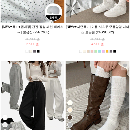
[NEW♥특가♥캡내장] 잔잔 감성 패턴 레이스
[NEW★시즌특가] 여름 시스루 주름양말 니삭
나시 모음전 (25GC005)
스 모음전 (24GSO002)
10,900원
10,900원
6,900원
4,900원