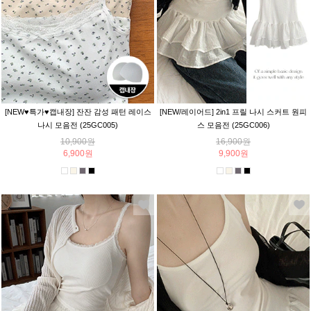
[NEW♥특가♥캡내장] 잔잔 감성 패턴 레이스
[NEW/레이어드] 2in1 프릴 나시 스커트 원피
나시 모음전 (25GC005)
스 모음전 (25GC006)
10,900원
16,900원
6,900원
9,900원