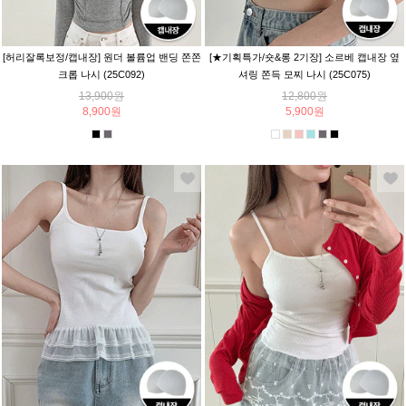
[허리잘록보정/캡내장] 원더 볼륨업 밴딩 쫀쫀
[★기획특가/숏&롱 2기장] 소르베 캡내장 옆
크롭 나시 (25C092)
셔링 쫀득 모찌 나시 (25C075)
13,900원
12,800원
8,900원
5,900원