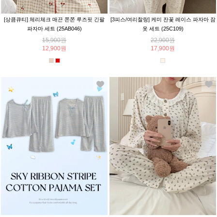
[상큼큐티] 체리체크 매끈 쫀쫀 루즈핏 긴팔
[3피스/여리찰랑] 케미 잔꽃 레이스 파자마 잠
파자마 세트 (25AB046)
옷 세트 (25C109)
15,900원
22,900원
12,900원
17,900원