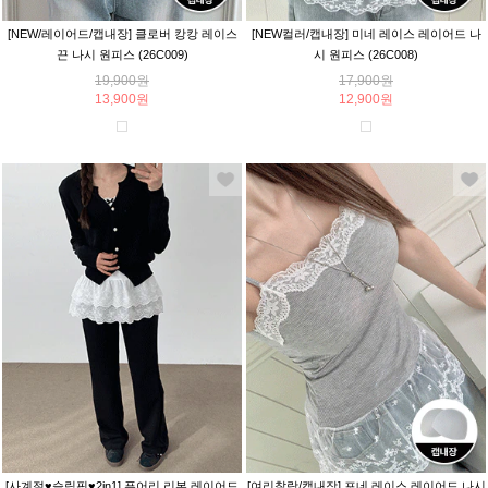
[NEW/레이어드/캡내장] 클로버 캉캉 레이스
[NEW컬러/캡내장] 미네 레이스 레이어드 나
끈 나시 원피스 (26C009)
시 원피스 (26C008)
19,900원
17,900원
13,900원
12,900원
[사계절♥슬림핏♥2in1] 퓨어리 리본 레이어드
[여리찰랑/캡내장] 포네 레이스 레이어드 나시