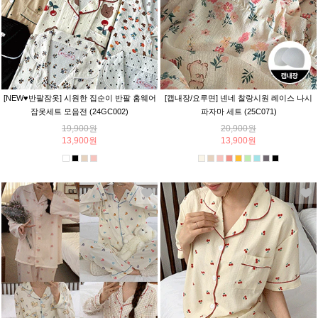
[NEW♥반팔잠옷] 시원한 집순이 반팔 홈웨어
[캡내장/요루면] 넨네 찰랑시원 레이스 나시
잠옷세트 모음전 (24GC002)
파자마 세트 (25C071)
19,900원
20,900원
13,900원
13,900원