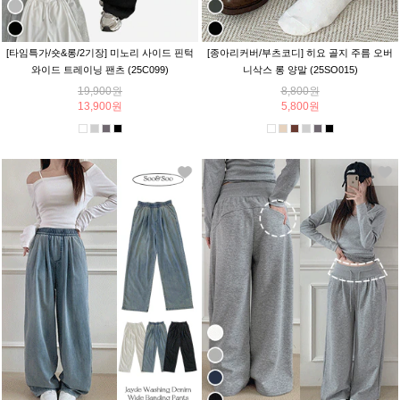
[타임특가/숏&롱/2기장] 미노리 사이드 핀턱
[종아리커버/부츠코디] 히요 골지 주름 오버
와이드 트레이닝 팬츠 (25C099)
니삭스 롱 양말 (25SO015)
19,900원
8,800원
13,900원
5,800원