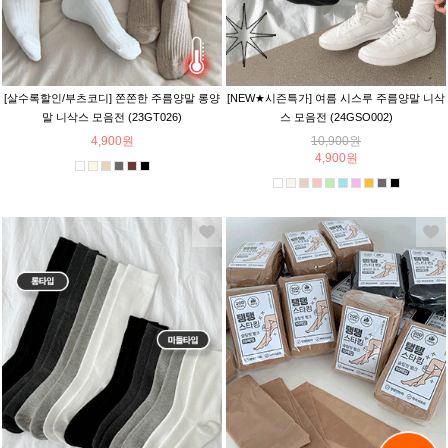
[살수록할인/부츠코디] 쫀쫀한 주름양말 롱양
[NEW★시즌특가] 여름 시스루 주름양말 니삭
말 니삭스 모음전 (23GT026)
스 모음전 (24GSO002)
4,900원
10,900원
4,900원