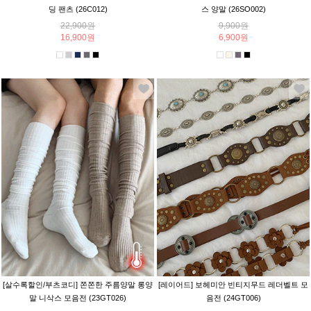
딩 팬츠 (26C012)
스 양말 (26SO002)
22,900원
9,900원
16,900원
6,900원
[살수록할인/부츠코디] 쫀쫀한 주름양말 롱양
[레이어드] 보헤미안 빈티지무드 레더벨트 모
말 니삭스 모음전 (23GT026)
음전 (24GT006)