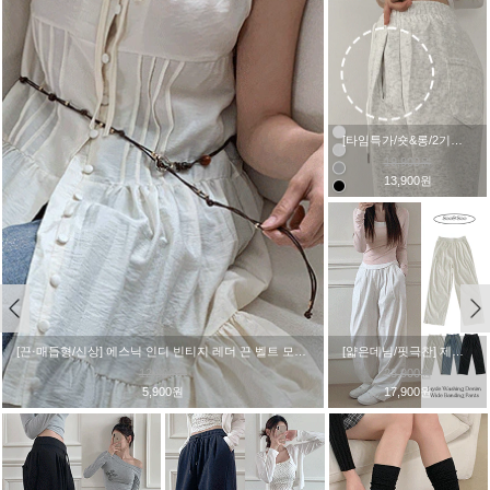
[5개set] 블랙앤화이트 기본 양말 (24SO008)
12,000원
7,900원
[흘러내림X] 리오 골지 면 장목 니삭스 양말 (25SO009)
[2기장] 흘러내리지 않는 쫀쫀한 주름 롱 양말 (24SO006)
9,900원
9,900원
5,900원
7,200원