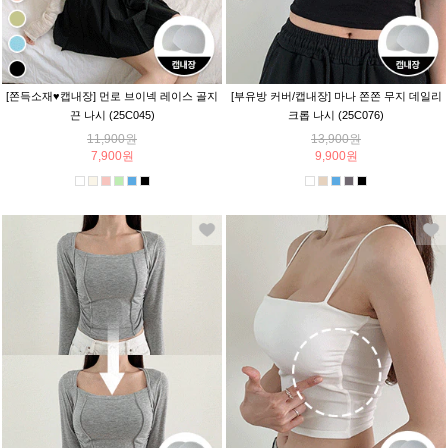
[쫀득소재♥캡내장] 먼로 브이넥 레이스 골지
[부유방 커버/캡내장] 마나 쫀쫀 무지 데일리
끈 나시 (25C045)
크롭 나시 (25C076)
11,900원
13,900원
7,900원
9,900원