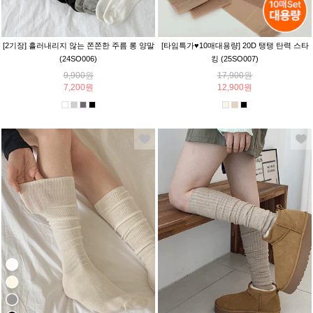
[2기장] 흘러내리지 않는 쫀쫀한 주름 롱 양말
[타임특가♥10매대용량] 20D 탱탱 탄력 스타
(24SO006)
킹 (25SO007)
9,900원
17,900원
7,200원
12,900원