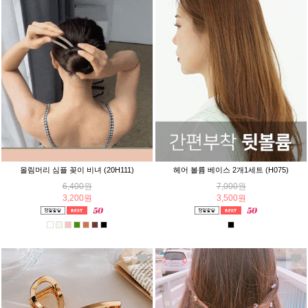
올림머리 심플 꽂이 비녀 (20H111)
헤어 볼륨 베이스 2개1세트 (H075)
6,400원
7,000원
3,200원
3,500원