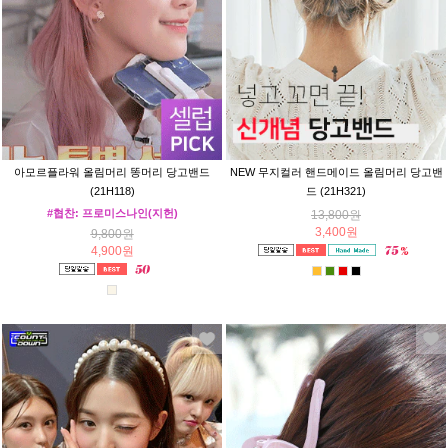
아모르플라워 올림머리 똥머리 당고밴드
NEW 무지컬러 핸드메이드 올림머리 당고밴
(21H118)
드 (21H321)
#협찬: 프로미스나인(지헌)
13,800원
3,400원
9,800원
4,900원