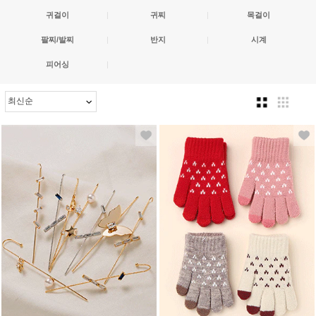
귀걸이
|
귀찌
|
목걸이
팔찌/발찌
|
반지
|
시계
피어싱
|