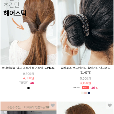
포니테일을 쉽고 예쁘게 헤어스틱 (22H121)
발레로즈 핸드메이드 올림머리 당고밴드
(21H278)
9,800원
4,900원
5,900원
4,100원