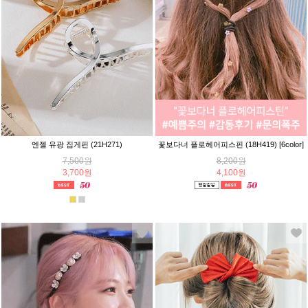
엔젤 유광 집게핀 (21H271)
꽃보다너 플로헤어피스핀 (18H419) [6color]
7,500원
8,200원
3,700원
4,100원