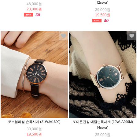
[2color]
46,000원
23,000원
39,000원
19,500원
로즈블라썸 손목시계 (21WJA1300)
또다른진심 메탈손목시계 (19WLA290M)
[4color]
39,000원
19,500원
35,000원