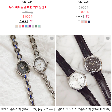
(21T164)
(22T106)
우리 아이들을 위한 기모장갑★
9,900원
2,000원
9,600원
1,000원
포메리 손목시계 (18WST524) [2type,2color]
클라이맥스 카시오손목시계 (19WLTPV004)