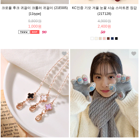
크로플 후크 귀걸이 크롤러 귀걸이 (21E005)
KC인증 기모 겨울 눈꽃 사슴 스마트폰 장갑
[11type]
(21T128)
9,800원
4,900원
1,000원
2,400원