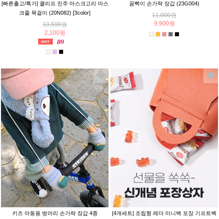
[빠른출고/특가] 클리프 진주 마스크고리 마스
꿈뻑이 손가락 장갑 (23G004)
크줄 목걸이 (20N082) [3color]
11,000원
9,900원
10,500원
2,100원
키즈 아동용 벙어리 손가락 장갑 4종
[4개세트] 조립형 레더 미니백 포장 기프트백