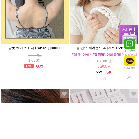
샬롯 웨이브 비녀 (20H131) [9color]
올 진주 헤어밴드 3개세트 (22HB033)
#협찬 :아이브(장원영),아이들(미연),송해나
6,500원
2,600원
15,800원
7,900원