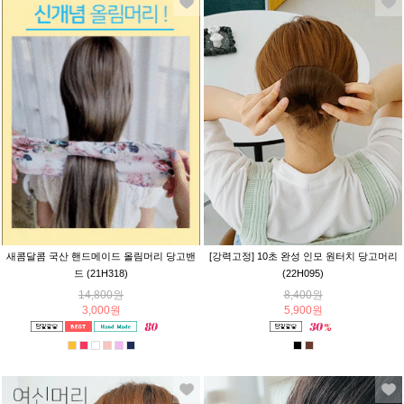
새콤달콤 국산 핸드메이드 올림머리 당고밴
[강력고정] 10초 완성 인모 원터치 당고머리
드 (21H318)
(22H095)
14,800원
8,400원
3,000원
5,900원