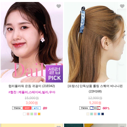
럽리플라워 은침 귀걸이 (21E042)
[프랑스] 단독상품 롤링 스퀘어 바나나핀
(22H168)
#협찬 :케플러,스테이씨,빌리,우아
15,000원
12,900원
3,000원
5,200원