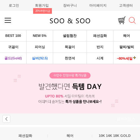
로그인
회원가입
장바구니
마이페이지
고객센터
20%쿠폰지급
BEST 100
NEW 5%
셀럽협찬
패션잡화
헤어
귀걸이
피어싱
목걸이
반지
팔찌/발찌
골드(Gold)
실버(92.5)
천연석
시계
~80%세일
클리어런스
패션잡화
|
헤어
|
10K 14K 18K GOLD