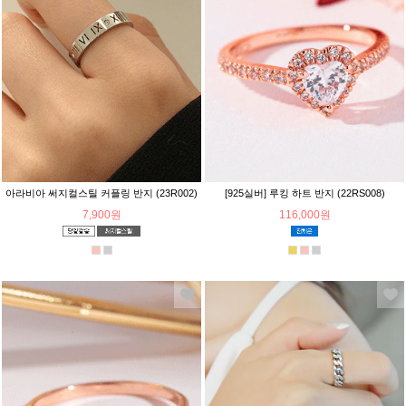
아라비아 써지컬스틸 커플링 반지 (23R002)
[925실버] 루킹 하트 반지 (22RS008)
7,900원
116,000원