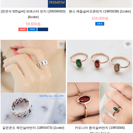
[천연석 925실버] 피에스타 반지 (20NSR003)
펜스 매듭실버오픈반지 (19RS538) [1color]
[6color]
104,000원
59,600원
같은온도 체인실버반지 (18RS473) [1color]
카도니아 원석실버반지 (19RS565)