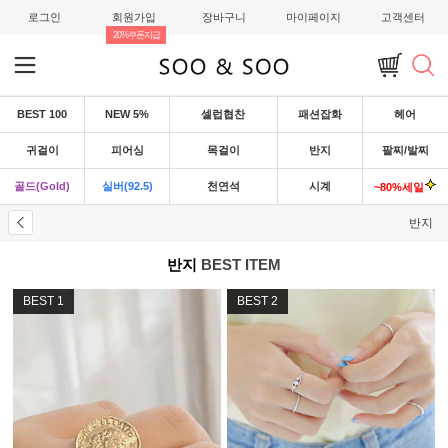
로그인
회원가입
장바구니
마이페이지
고객센터
20%쿠폰지급
BEST 100
NEW 5%
셀럽협찬
패션잡화
헤어
귀걸이
피어싱
목걸이
반지
팔찌/발찌
골드(Gold)
실버(92.5)
천연석
시계
~80%세일
반지
반지
BEST ITEM
BEST
1
BEST
2