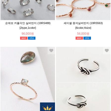
순애보 커플각인 실버반지 (19RS488)
셰이셸 원석실버반지 (19RS563)
[2type,1color]
[6color,4size]
96,000원
56,000원