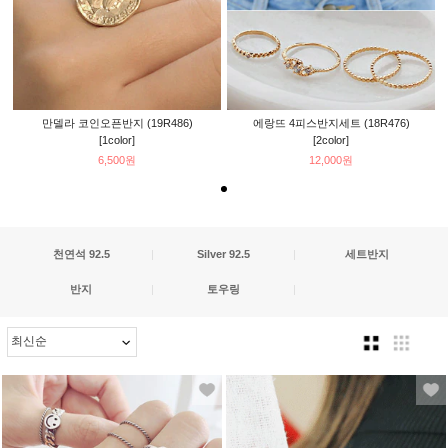
만델라 코인오픈반지 (19R486)
에랑뜨 4피스반지세트 (18R476)
[1color]
[2color]
6,500원
12,000원
천연석 92.5
|
Silver 92.5
|
세트반지
반지
|
토우링
|