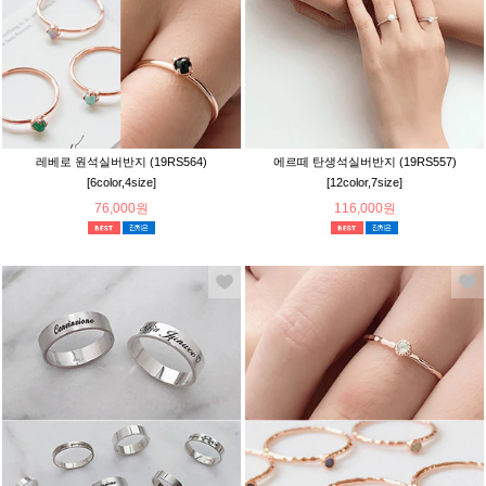
레베로 원석실버반지 (19RS564)
에르떼 탄생석실버반지 (19RS557)
[6color,4size]
[12color,7size]
76,000원
116,000원