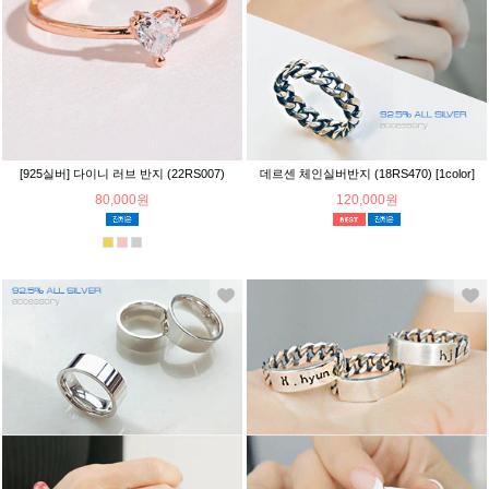
[925실버] 다이니 러브 반지 (22RS007)
데르센 체인실버반지 (18RS470) [1color]
80,000원
120,000원