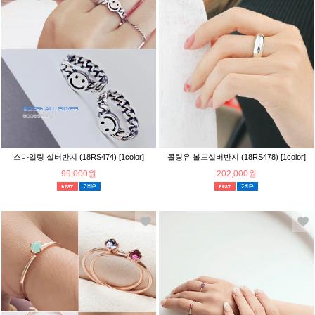
스마일링 실버반지 (18RS474) [1color]
콜링유 볼드실버반지 (18RS478) [1color]
99,000원
202,000원