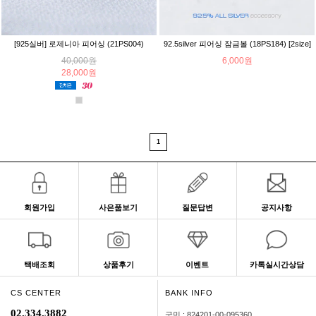
[925실버] 로제니아 피어싱 (21PS004)
92.5silver 피어싱 잠금볼 (18PS184) [2size]
40,000원
6,000원
28,000원
1
회원가입
사은품보기
질문답변
공지사항
택배조회
상품후기
이벤트
카톡실시간상담
CS CENTER
BANK INFO
02.334.3882
국민 : 824201-00-095360