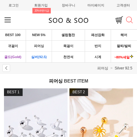
로그인
회원가입
장바구니
마이페이지
고객센터
20%쿠폰지급
BEST 100
NEW 5%
셀럽협찬
패션잡화
헤어
귀걸이
피어싱
목걸이
반지
팔찌/발찌
골드(Gold)
실버(92.5)
천연석
시계
~80%세일
피어싱
Silver 92.5
피어싱
BEST ITEM
BEST
1
BEST
2